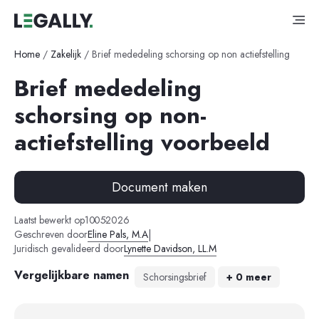
Home
/
Zakelijk
/
Brief mededeling schorsing op non actiefstelling
Brief mededeling
schorsing op non-
actiefstelling voorbeeld
Document maken
-
-
Laatst bewerkt op
10
05
2026
|
Geschreven door
Eline Pals, M.A
Juridisch gevalideerd door
Lynette Davidson, LL.M
Vergelijkbare namen
Schorsingsbrief
+ 0 meer