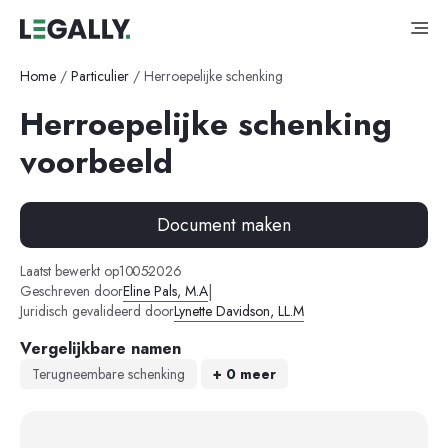
Home
/
Particulier
/
Herroepelijke schenking
Herroepelijke schenking
voorbeeld
Document maken
-
-
Laatst bewerkt op
10
05
2026
|
Geschreven door
Eline Pals, M.A
Juridisch gevalideerd door
Lynette Davidson, LL.M
Vergelijkbare namen
Terugneembare schenking
+ 0 meer