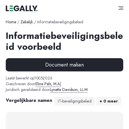
Home
/
Zakelijk
/
Informatiebeveiligingsbeleid
Informatiebeveiligingsbele
id voorbeeld
Document maken
-
-
Laatst bewerkt op
10
05
2026
|
Geschreven door
Eline Pals, M.A
Juridisch gevalideerd door
Lynette Davidson, LL.M
Vergelijkbare namen
IT-beveiligingsbeleid
+ 0 meer