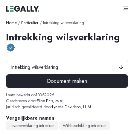
Home
/
Particulier
/
Intrekking wilsverklaring
Intrekking wilsverklaring
Intrekking wilsverklaring
Document maken
-
-
Laatst bewerkt op
10
05
2026
|
Geschreven door
Eline Pals, M.A
Juridisch gevalideerd door
Lynette Davidson, LL.M
Vergelijkbare namen
Levensverklaring intrekken
Wilsbeschikking intrekken