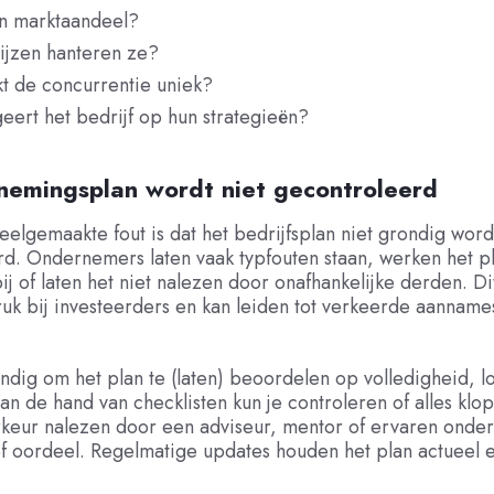
un marktaandeel?
ijzen hanteren ze?
t de concurrentie uniek?
ert het bedrijf op hun strategieën?
nemingsplan wordt niet gecontroleerd
veelgemaakte fout is dat het bedrijfsplan niet grondig word
d. Ondernemers laten vaak typfouten staan, werken het pl
ij of laten het niet nalezen door onafhankelijke derden. D
ruk bij investeerders en kan leiden tot verkeerde aanname
andig om het plan te (laten) beoordelen op volledigheid, l
Aan de hand van checklisten kun je controleren of alles klop
orkeur nalezen door een adviseur, mentor of ervaren ond
f oordeel. Regelmatige updates houden het plan actueel 