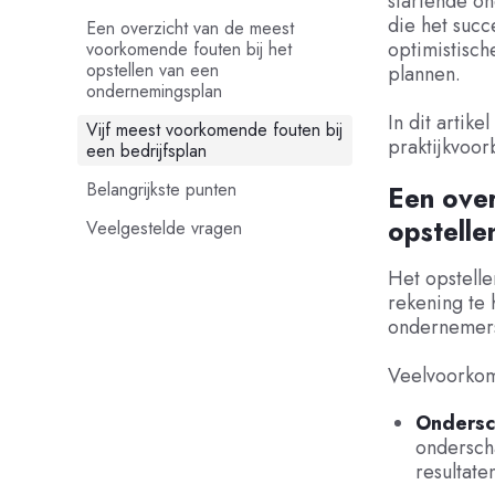
startende o
die
het succ
Een overzicht van de meest
optimistisc
voorkomende fouten bij het
opstellen van een
plannen.
ondernemingsplan
In dit artik
Vijf meest voorkomende fouten bij
praktijkvoor
een bedrijfsplan
Belangrijkste punten
Een over
opstelle
Veelgestelde vragen
Het opstelle
rekening te 
ondernemers
Veelvoorkom
Ondersc
onderscha
resultate