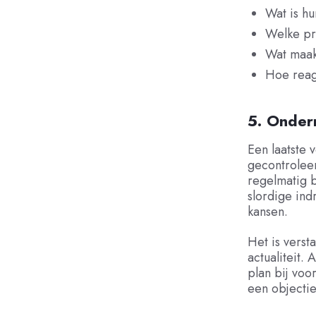
Wat is h
Welke pr
Wat maak
Hoe reage
5. Onder
Een laatste 
gecontroleer
regelmatig b
slordige ind
kansen.
Het is verst
actualiteit. 
plan bij vo
een objectie