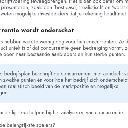
bedrijfsvoering teweegbrengen. Het is dan ook beter om 
 presenteren, zoals een ‘best case’, ‘realistisch’ en ‘worst 
 weten mogelijke investeerders dat je rekening houdt met r
rrentie wordt onderschat
 hebben vaak te weinig oog voor hun concurrenten. Ze 
uct uniek is of dat concurrentie geen bedreiging vormt, 
e doen naar bestaande aanbieders en hun sterke punten.
 bedrijfsplan beschrijft de concurrenten, met aandacht v
n zwakke punten én voor hoe het bedrijf zich onderscheid
 een realistisch beeld van de marktpositie en mogelijke
gen.
nde lijst kan helpen bij het analyseren van concurrentie:
de belangrijkste spelers?