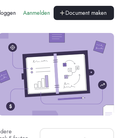
nloggen
Aanmelden
Document maken
edere