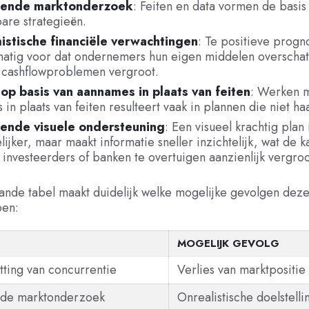
ende marktonderzoek
: Feiten en data vormen de basis
are strategieën.
istische financiële verwachtingen
: Te positieve prog
matig voor dat ondernemers hun eigen middelen overschat
p cashflowproblemen vergroot.
p basis van aannames in plaats van feiten
: Werken 
in plaats van feiten resulteert vaak in plannen die niet haa
ende visuele ondersteuning
: Een visueel krachtig plan 
lijker, maar maakt informatie sneller inzichtelijk, wat de 
 investeerders of banken te overtuigen aanzienlijk vergroo
nde tabel maakt duidelijk welke mogelijke gevolgen deze
ben:
MOGELIJK GEVOLG
ting van concurrentie
Verlies van marktpositie
de marktonderzoek
Onrealistische doelstell