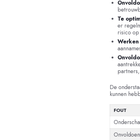
Onvoldo
betrouwb
Te optim
er regel
risico o
Werken o
aannames 
Onvoldo
aantrekke
partners,
De onderstaa
kunnen heb
FOUT
Onderschat
Onvoldoen