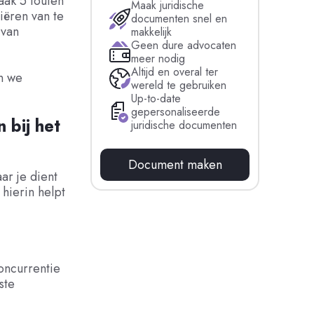
ak 5 fouten
Maak juridische
iëren van te
documenten snel en
 van
makkelijk
Geen dure advocaten
meer nodig
Altijd en overal ter
en we
wereld te gebruiken
Up-to-date
gepersonaliseerde
 bij het
juridische documenten
Document maken
ar je dient
hierin helpt
oncurrentie
ste