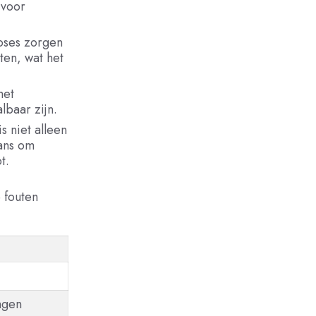
 voor
noses zorgen
ten, wat het
met
lbaar zijn.
is niet alleen
kans om
t.
 fouten
ingen