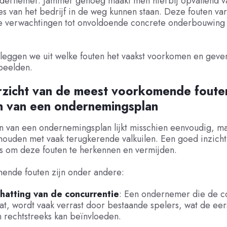
ndernemer. Jammer genoeg maakt men hierbij opvallend va
es van het bedrijf in de weg kunnen staan. Deze fouten var
he verwachtingen tot onvoldoende concrete onderbouwing
el leggen we uit welke fouten het vaakst voorkomen en gev
beelden.
zicht van de meest voorkomende fouten
n van een ondernemingsplan
n van een ondernemingsplan lijkt misschien eenvoudig, ma
houden met vaak terugkerende valkuilen. Een goed inzicht 
 om deze fouten te herkennen en vermijden.
ende fouten zijn onder andere:
hatting van de concurrentie
: Een ondernemer die de c
t, wordt vaak verrast door bestaande spelers, wat de eer
n rechtstreeks kan beïnvloeden.