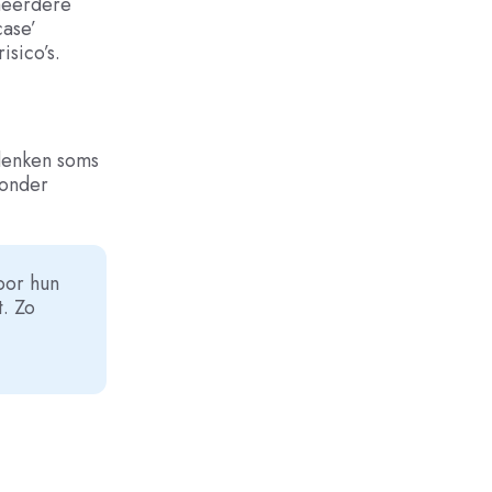
meerdere
case’
isico’s.
denken soms
zonder
oor hun
t. Zo