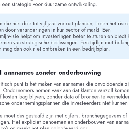
n een strategie voor duurzame ontwikkeling.
n die niet drie tot vijf jaar vooruit plannen, lopen het risic
n door veranderingen in hun sector of markt. Een
mijnvisie helpt om investeringen beter te sturen en biedt 
nemen van strategische beslissingen. Een tijdlijn met belang
n mag dan ook niet ontbreken in een bedrijfsplan.
el aannames zonder onderbouwing
itisch punt is het maken van aannames die onvoldoende zi
 Ondernemers nemen vaak aan dat klanten vanzelf komen
of kosten laag blijven, zonder data of bronnen te vermelden
tische ondernemingsplannen die investeerders niet kunnen
 moet dus gestaafd zijn met cijfers, branchegegevens of
ngen. Het expliciet benoemen en onderbouwen van aanna
isico’s en maakt het plan geloofwaardiger.