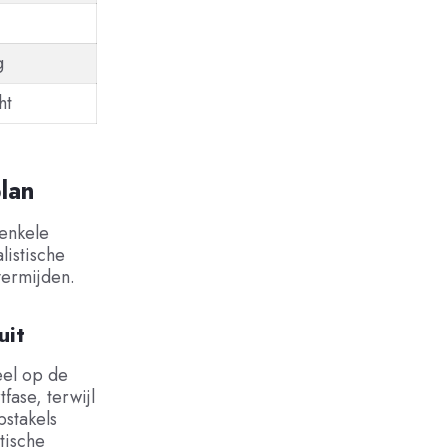
g
ht
lan
enkele
listische
vermijden.
uit
eel op de
fase, terwijl
bstakels
tische