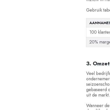
Gebruik tabe
AANNAME
100 klante
20% marg
3. Omzet
Veel bedrijf
ondernemers
seizoenscho
gebaseerd o
uit de markt
Wanneer de w