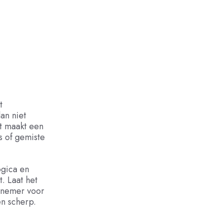
t
an niet
it maakt een
s of gemiste
ogica en
t. Laat het
ernemer voor
en scherp.