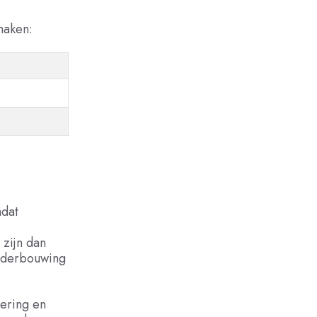
maken:
mdat
zijn dan
nderbouwing
iering en