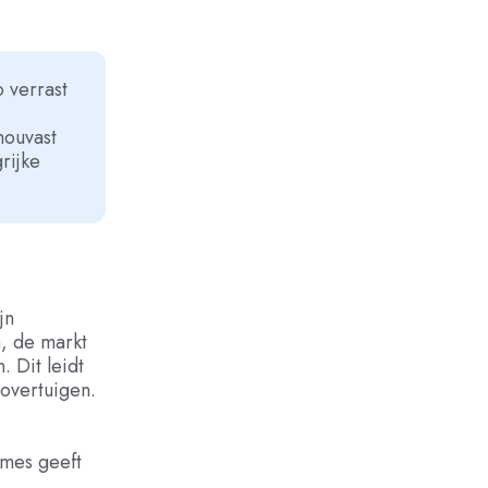
o verrast
houvast
rijke
jn
, de markt
. Dit leidt
 overtuigen.
mes geeft