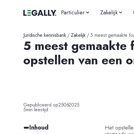
Particulier
Zakelijk
Juridische kennisbank
/
Zakelijk
/
5 meest gemaakte fou
5 meest gemaakte f
opstellen van een 
-
-
Gepubliceerd op
25
06
2025
5
min leestijd
Inhoud
Het opstelle