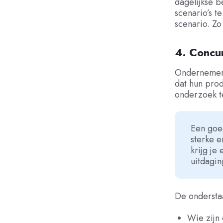
dagelijkse 
scenario’s te
scenario. Zo
4. Concu
Ondernemers
dat hun prod
onderzoek t
Een goed
sterke e
krijg je
uitdagin
De onderstaa
Wie zijn 