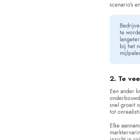
scenario’s e
Bedrijve
te worde
langeter
bij het 
mijlpale
2. Te ve
Een ander kr
onderbouwd.
snel groeit 
tot onrealis
Elke aanname
marktervari
inzicht in r