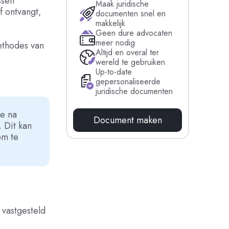
ssen
Maak juridische
f ontvangt,
documenten snel en
makkelijk
Geen dure advocaten
meer nodig
ethodes van
Altijd en overal ter
wereld te gebruiken
Up-to-date
gepersonaliseerde
juridische documenten
ge na
Document maken
 Dit kan
om te
 vastgesteld