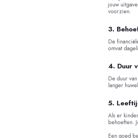
jouw uitgave
voorzien.
3. Behoe
De financiël
omvat dageli
4. Duur v
De duur van 
langer huwel
5. Leefti
Als er kinde
behoeften. J
Een goed be