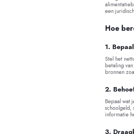
alimentatieb
een juridisc
Hoe bere
1. Bepaa
Stel het net
betaling van
bronnen zoal
2. Behoe
Bepaal wat j
schoolgeld,
informatie h
3. Draag