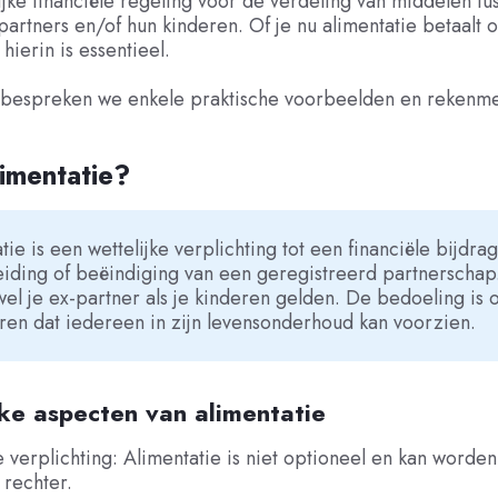
jke financiële regeling voor de verdeling van middelen tu
artners en/of hun kinderen. Of je nu alimentatie betaalt o
 hierin is essentieel.
el bespreken we enkele praktische voorbeelden en rekenm
limentatie?
tie is een wettelijke verplichting tot een financiële bijdra
iding of beëindiging van een geregistreerd partnerschap.
el je ex-partner als je kinderen gelden. De bedoeling is 
en dat iedereen in zijn levensonderhoud kan voorzien.
jke aspecten van alimentatie
e verplichting: Alimentatie is niet optioneel en kan worden
 rechter.