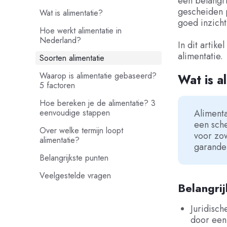
een belangri
gescheiden p
Wat is alimentatie?
goed inzicht
Hoe werkt alimentatie in
Nederland?
In dit artik
alimentatie.
Soorten alimentatie
Waarop is alimentatie gebaseerd?
Wat is a
5 factoren
Hoe bereken je de alimentatie? 3
eenvoudige stappen
Alimenta
een sche
Over welke termijn loopt
voor zow
alimentatie?
garander
Belangrijkste punten
Veelgestelde vragen
Belangri
Juridisch
door een