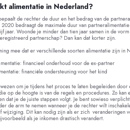
t alimentatie in Nederland?
epaalt de rechter de duur en het bedrag van de partneral
i 2020 bedraagt de maximale duur van partneralimentatie
jf jaar. Woonde je minder dan tien jaar samen in de vorm
geregistreerd partnerschap? Dan kan dat korter zijn.
ing mee dat er verschillende soorten alimentatie zijn in 
imentatie: financieel onderhoud voor de ex-partner
mentatie: financiële ondersteuning voor het kind
wezen om je tijdens het proces te laten begeleiden door
die op de hoogte is van de regels en procedures. Zo kan 
n dat je de juiste stappen volgt. Je bent sowieso verplich
der de arm te nemen wanneer je de rechter wilt inschakel
 of wijziging. Dit kan nodig zijn als er zich veranderingen
bijvoorbeeld als je inkomen drastisch verandert.