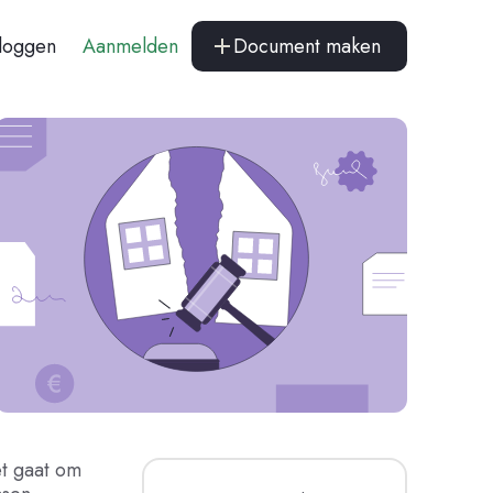
nloggen
Aanmelden
Document maken
et gaat om