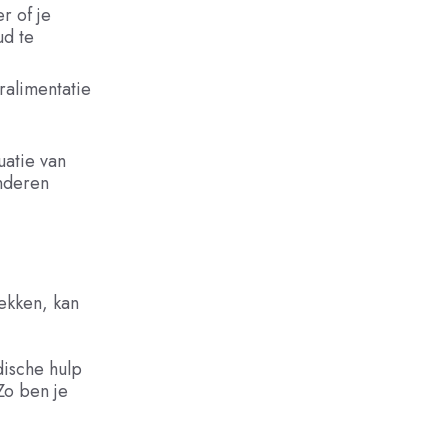
r of je
ud te
ralimentatie
uatie van
inderen
dekken, kan
dische hulp
Zo ben je