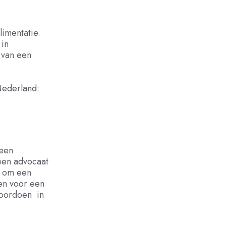
imentatie.
 in
 van een
Nederland:
 een
een advocaat
t om een
en voor een
 voordoen in