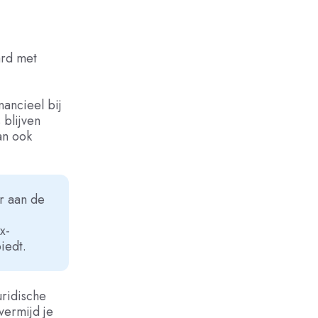
ard met
ancieel bij
blijven
an ook
er aan de
x-
iedt.
uridische
vermijd je