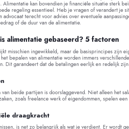
. Alimentatie kan bovendien je financiële situatie sterk be
oede regeling essentieel. Heb je vragen of verandert je si
en advocaat terecht voor advies over eventuele aanpassing
bedrag of de duur van de alimentatie.
s alimentatie gebaseerd? 5 factoren
ijkt misschien ingewikkeld, maar de basisprincipes zijn eige
ij het bepalen van alimentatie worden immers verschillende
Dit garandeert dat de betalingen eerlijk en redelijk zijn
en
van beide partijen is doorslaggevend. Niet alleen het sal
zaken, zoals freelance werk of eigendommen, spelen een 
iële draagkracht
missen, is net zo belangrijk als wat je verdient. Er wordt 