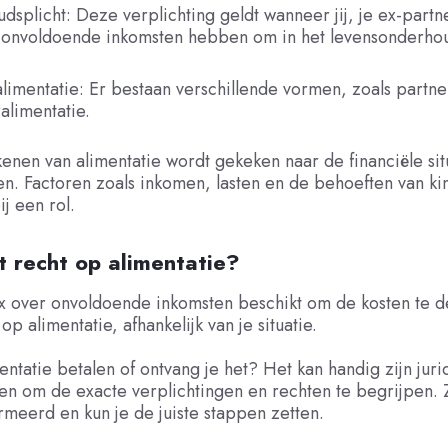
splicht: Deze verplichting geldt wanneer jij, je ex-partne
 onvoldoende inkomsten hebben om in het levensonderho
.
limentatie: Er bestaan verschillende vormen, zoals partne
alimentatie.
kenen van alimentatie wordt gekeken naar de financiële sit
en. Factoren zoals inkomen, lasten en de behoeften van k
ij een rol.
t recht op alimentatie?
e ex over onvoldoende inkomsten beschikt om de kosten te 
 op alimentatie, afhankelijk van je situatie.
entatie betalen of ontvang je het? Het kan handig zijn juri
len om de exacte verplichtingen en rechten te begrijpen. 
meerd en kun je de juiste stappen zetten.