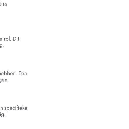
d te
 rol. Dit
g.
 hebben. Een
gen.
en specifieke
ig.