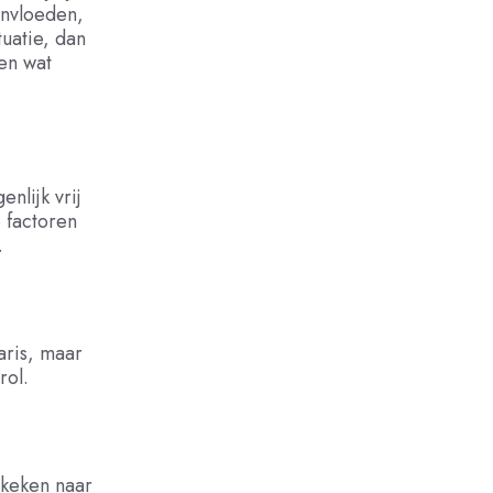
ïnvloeden,
tuatie, dan
en wat
nlijk vrij
 factoren
.
aris, maar
rol.
gekeken naar