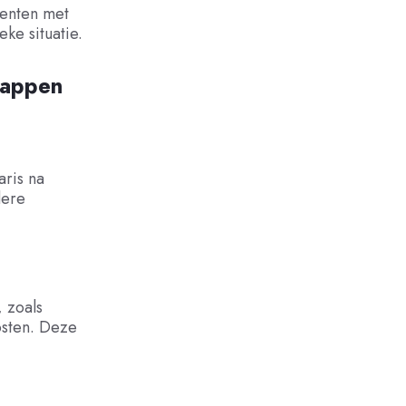
menten met
ke situatie.
tappen
aris na
dere
, zoals
osten. Deze