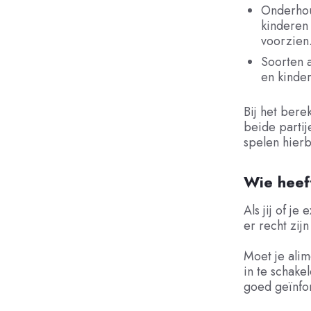
Onderhoud
kinderen
voorzien
Soorten a
en kinder
Bij het bere
beide partij
spelen hierb
Wie heef
Als jij of j
er recht zijn
Moet je alim
in te schake
goed geïnfor