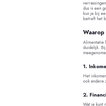
verrassingen
dus is een g
kun je bij e
betreft het 
Waarop i
Alimentatie l
duidelijk. B
meegenomen. 
1. Inkom
Het inkomen 
ook andere 
2. Financ
Wat je kunt 