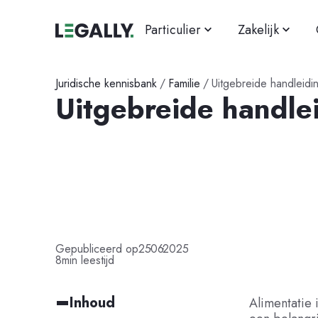
Particulier
Zakelijk
Juridische kennisbank
/
Familie
/
Uitgebreide handleidin
Uitgebreide handlei
-
-
Gepubliceerd op
25
06
2025
8
min leestijd
Inhoud
Alimentatie