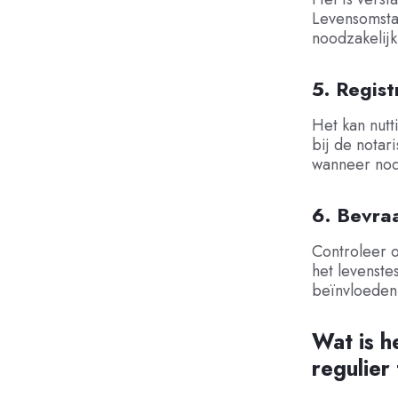
Levensomsta
noodzakelijk 
5. Regist
Het kan nutt
bij de notar
wanneer nod
6. Bevra
Controleer of
het levenste
beïnvloeden
Wat is h
regulier