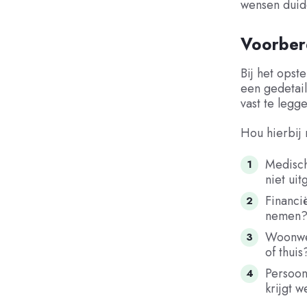
wensen duid
Voorbere
Bij het opst
een gedetail
vast te legg
Hou hierbij 
Medisch
niet ui
Financi
nemen
Woonwen
of thuis
Persoon
krijgt 