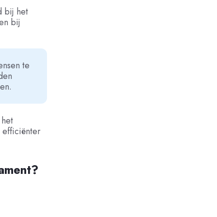
 bij het
en bij
ensen te
rden
en.
 het
efficiënter
tament?