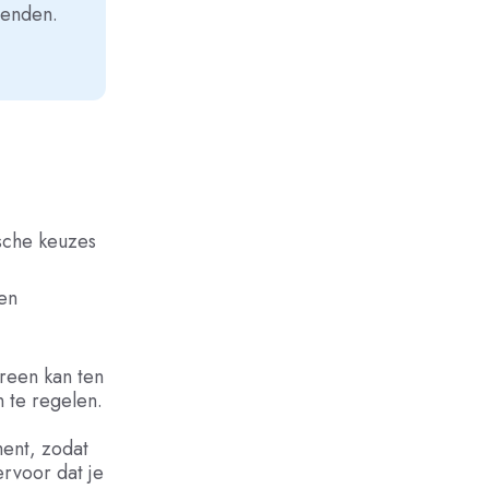
ienden.
sche keuzes
sen
reen kan ten
 te regelen.
ment, zodat
rvoor dat je