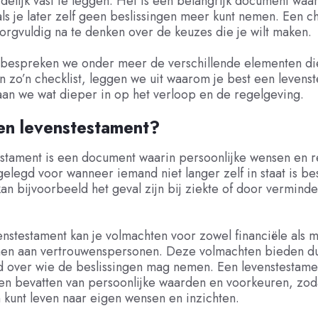
delijk vast te leggen. Het is een belangrijk document waar
als je later zelf geen beslissingen meer kunt nemen. Een ch
rgvuldig na te denken over de keuzes die je wilt maken.
el bespreken we onder meer de verschillende elementen di
 zo’n checklist, leggen we uit waarom je best een levens
aan we wat dieper in op het verloop en de regelgeving.
en levenstestament?
estament is een document waarin persoonlijke wensen en 
elegd voor wanneer iemand niet langer zelf in staat is bes
an bijvoorbeeld het geval zijn bij ziekte of door verminde
nstestament kan je volmachten voor zowel financiële als 
nen aan vertrouwenspersonen. Deze volmachten bieden du
d over wie de beslissingen mag nemen. Een levenstestame
en bevatten van persoonlijke waarden en voorkeuren, zodat
en kunt leven naar eigen wensen en inzichten.