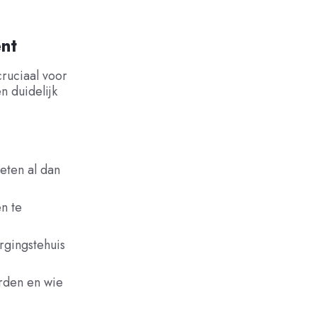
ent
cruciaal voor
n duidelijk
ten al dan
n te
rgingstehuis
rden en wie