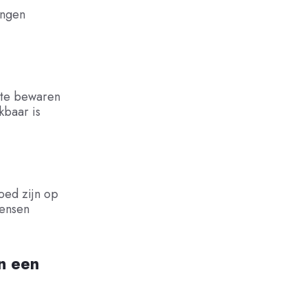
ingen
e te bewaren
kbaar is
loed zijn op
wensen
en een