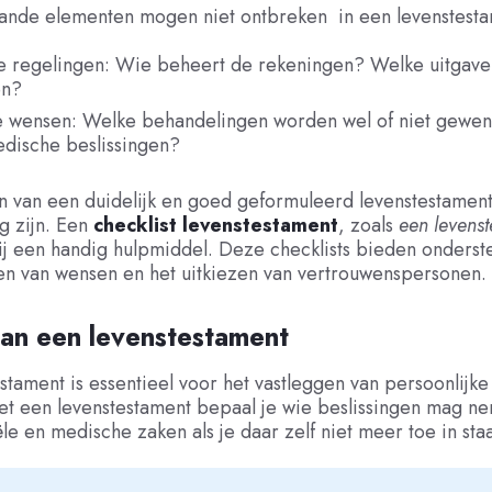
ande elementen mogen niet ontbreken in een levenstesta
le regelingen: Wie beheert de rekeningen? Welke uitgaven
en?
 wensen: Welke behandelingen worden wel of niet gewe
dische beslissingen?
n van een duidelijk en goed geformuleerd levenstestament
g zijn. Een
checklist levenstestament
, zoals
een
levens
bij een handig hulpmiddel. Deze checklists bieden onderst
en van wensen en het uitkiezen van vertrouwenspersonen.
an een levenstestament
stament is essentieel voor het vastleggen van persoonlijk
et een levenstestament bepaal je wie beslissingen mag n
ële en medische zaken als je daar zelf niet meer toe in staa