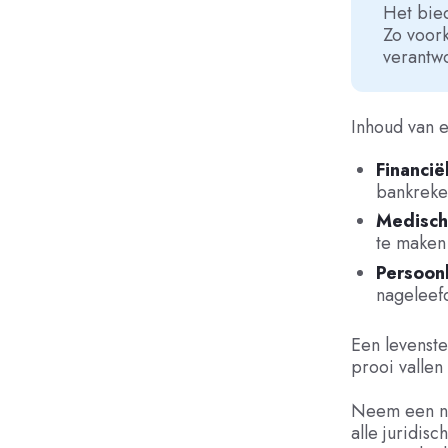
Het bied
Zo voork
verantwo
Inhoud van e
Financië
bankreke
Medisch
te maken 
Persoonl
nageleef
Een levenste
prooi vallen
Neem een not
alle juridis