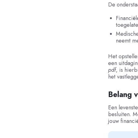
De ondersta
Financië
toegelat
Medische
neemt me
Het opstelle
een uitdagin
pdf
,
is hier
het vastlegg
Belang v
Een levenste
besluiten. M
jouw financi