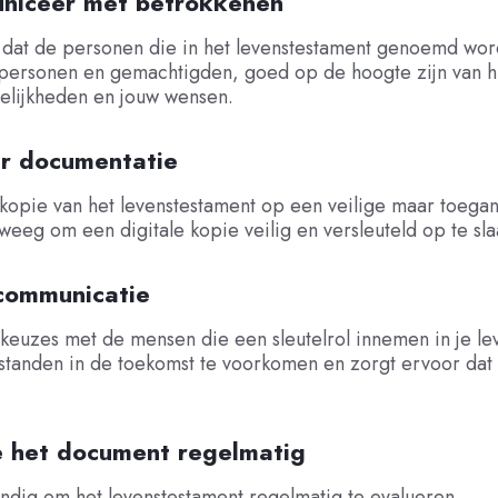
niceer met betrokkenen
 dat de personen die in het levenstestament genoemd wor
personen en gemachtigden, goed op de hoogte zijn van 
elijkheden en jouw wensen.
r documentatie
opie van het levenstestament op een veilige maar toegan
weeg om een digitale kopie veilig en versleuteld op te sla
communicatie
keuzes met de mensen die een sleutelrol innemen in je lev
rstanden in de toekomst te voorkomen en zorgt ervoor dat
e het document regelmatig
andig om het levenstestament regelmatig te evalueren.