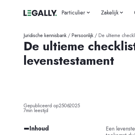
Particulier
Zakelijk
Juridische kennisbank
/
Persoonlijk
/
De ultieme checkl
De ultieme checklis
levenstestament
-
-
Gepubliceerd op
25
06
2025
7
min leestijd
Inhoud
Een levenst