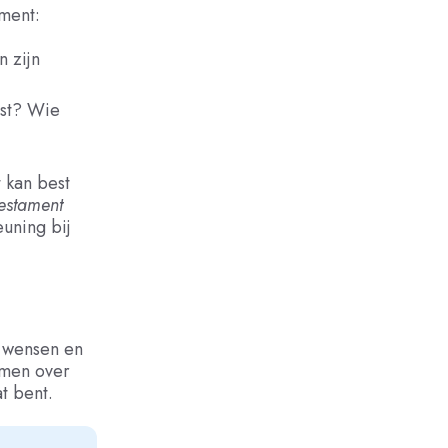
ment:
 zijn
nst? Wie
 kan best
testament
euning bij
e wensen en
emen over
t bent.