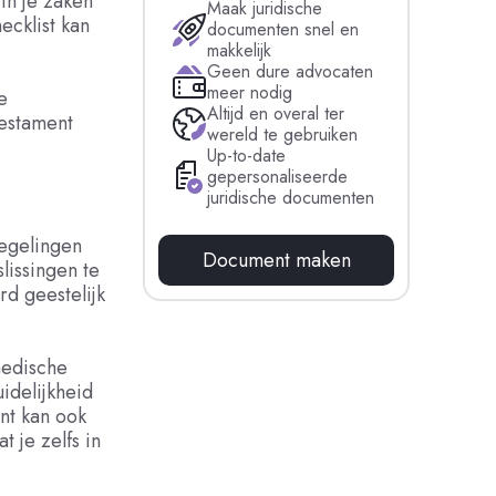
in je zaken
Maak juridische
ecklist kan
documenten snel en
makkelijk
Geen dure advocaten
meer nodig
e
Altijd en overal ter
testament
wereld te gebruiken
Up-to-date
gepersonaliseerde
juridische documenten
regelingen
Document maken
lissingen te
rd geestelijk
medische
idelijkheid
nt kan ook
 je zelfs in