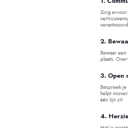
1. Commu
Zorg ervoor
vertrouwens
verantwoord
2. Bewaa
Bewaar een k
plaats. Over
3. Open 
Bespreek je 
helpt misve
één lijn zit.
4. Herzi
Het is verst