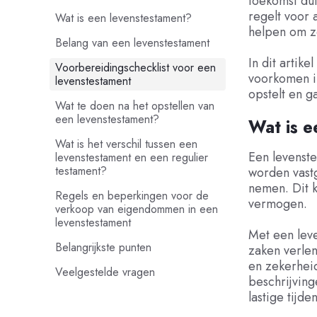
toekomst dui
regelt voor 
Wat is een levenstestament?
helpen om zo
Belang van een levenstestament
In dit artik
Voorbereidingschecklist voor een
voorkomen in
levenstestament
opstelt en g
Wat te doen na het opstellen van
een levenstestament?
Wat is e
Wat is het verschil tussen een
Een levenst
levenstestament en een regulier
testament?
worden vastg
nemen. Dit k
Regels en beperkingen voor de
vermogen.
verkoop van eigendommen in een
levenstestament
Met een leve
Belangrijkste punten
zaken verle
en zekerhei
Veelgestelde vragen
beschrijving
lastige tijd