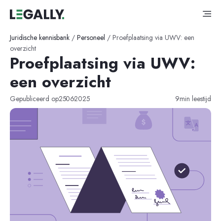
Juridische kennisbank
/
Personeel
/
Proefplaatsing via UWV: een
overzicht
Proefplaatsing via UWV:
een overzicht
-
-
Gepubliceerd op
25
06
2025
9
min leestijd