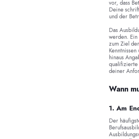
vor, dass Be
Deine schrif
und der Betr
Das Ausbildu
werden. Ein
zum Ziel de
Kenntnissen
hinaus Anga
qualifiziert
deiner Anfor
Wann mu
1. Am En
Der häufigst
Berufsausbil
Ausbildungsv