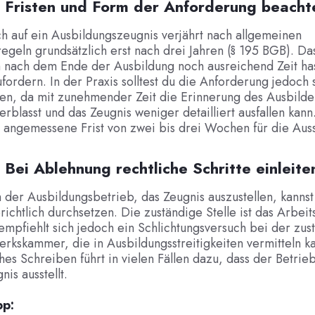
2: Fristen und Form der Anforderung beacht
 auf ein Ausbildungszeugnis verjährt nach allgemeinen
egeln grundsätzlich erst nach drei Jahren (§ 195 BGB). Da
h nach dem Ende der Ausbildung noch ausreichend Zeit has
fordern. In der Praxis solltest du die Anforderung jedoch 
len, da mit zunehmender Zeit die Erinnerung des Ausbilde
erblasst und das Zeugnis weniger detailliert ausfallen kan
 angemessene Frist von zwei bis drei Wochen für die Auss
: Bei Ablehnung rechtliche Schritte einleite
 der Ausbildungsbetrieb, das Zeugnis auszustellen, kanns
ichtlich durchsetzen. Die zuständige Stelle ist das Arbeit
empfiehlt sich jedoch ein Schlichtungsversuch bei der zu
kskammer, die in Ausbildungsstreitigkeiten vermitteln k
ches Schreiben führt in vielen Fällen dazu, dass der Betrieb
is ausstellt.
pp: