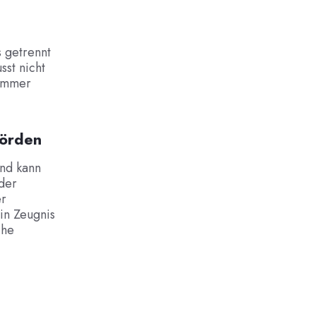
 getrennt
sst nicht
ammer
örden
nd kann
der
er
in Zeugnis
che