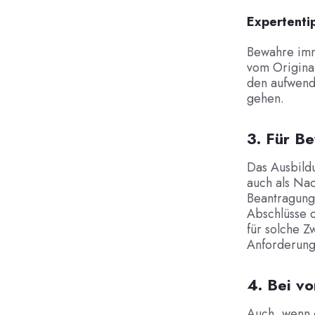
Expertenti
Bewahre imm
vom Original
den aufwend
gehen.
3. Für B
Das Ausbild
auch als Na
Beantragung
Abschlüsse 
für solche Zw
Anforderung
4. Bei v
Auch, wenn 