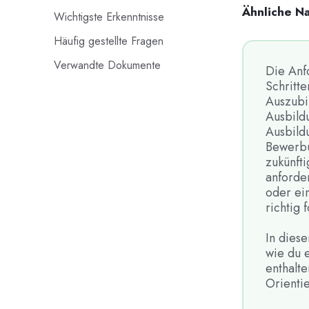
Ähnliche N
Wichtigste Erkenntnisse
Häufig gestellte Fragen
Verwandte Dokumente
Die Anf
Schritt
Auszubi
Ausbildu
Ausbild
Bewerbu
zukünft
anforde
oder ei
richtig 
In diese
wie du 
enthalte
Orienti