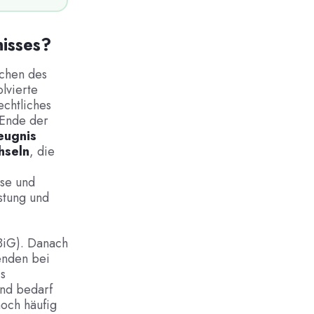
nisses?
uchen des
lvierte
echtliches
 Ende der
eugnis
hseln
, die
sse und
stung und
BBiG). Danach
enden bei
is
und bedarf
och häufig