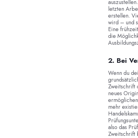
auszustellen
letzten Arbe
erstellen. V
wird – und s
Eine frühzei
die Möglichk
Ausbildungs
2. Bei Ve
Wenn du dei
grundsätzli
Zweitschrift
neues Origin
ermöglichen,
mehr existie
Handelskamm
Prüfungsunte
also das Pr
Zweitschrift