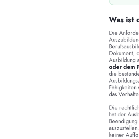
Was ist 
Die Anforder
Auszubildend
Berufsausbil
Dokument, d
Ausbildung a
oder dem P
die bestand
Ausbildungs
Fähigkeiten 
das Verhalt
Die rechtlic
hat der Aus
Beendigung d
auszustellen
keiner Auff