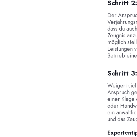
Schritt 
Der Anspruch
Verjährungsr
dass du auc
Zeugnis anzu
möglich stel
Leistungen v
Betrieb eine
Schritt 3
Weigert sich
Anspruch ger
einer Klage 
oder Handwer
ein anwaltli
und das Zeugn
Expertenti