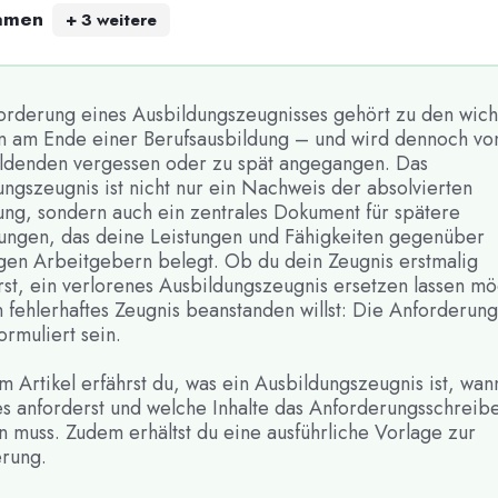
amen
+
3
weitere
orderung eines Ausbildungszeugnisses gehört zu den wich
en am Ende einer Berufsausbildung – und wird dennoch von
ldenden vergessen oder zu spät angegangen. Das
ngszeugnis ist nicht nur ein Nachweis der absolvierten
ung, sondern auch ein zentrales Dokument für spätere
ngen, das deine Leistungen und Fähigkeiten gegenüber
igen Arbeitgebern belegt. Ob du dein Zeugnis erstmalig
rst, ein verlorenes Ausbildungszeugnis ersetzen lassen mö
n fehlerhaftes Zeugnis beanstanden willst: Die Anforderun
formuliert sein.
m Artikel erfährst du, was ein Ausbildungszeugnis ist, wan
es anforderst und welche Inhalte das Anforderungsschreib
n muss. Zudem erhältst du eine ausführliche Vorlage zur
erung.