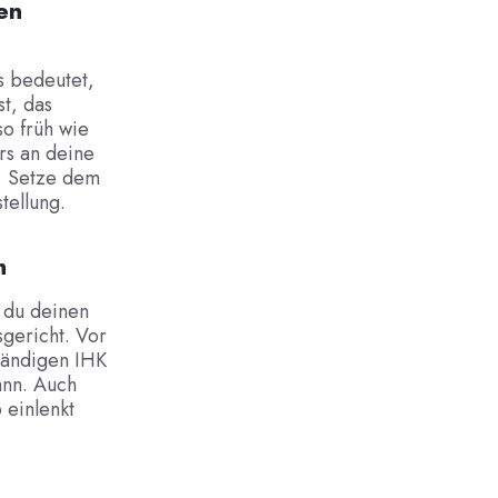
en
s bedeutet,
t, das
so früh wie
rs an deine
n. Setze dem
tellung.
n
t du deinen
sgericht. Vor
ständigen IHK
ann. Auch
 einlenkt