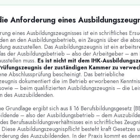
die Anforderung eines Ausbildungszeug
ung eines Ausbildungszeugnisses ist ein schriftliches Ers
en an den Ausbildungsbetrieb, ein Zeugnis über die abso
dung auszustellen. Das Ausbildungszeugnis ist ein arbeitsr
as der Ausbildungsbetrieb – also der Arbeitgeber – am
usstellen muss.
Es ist nicht mit dem IHK-Ausbildungsz
rüfungszeugnis der zuständigen Kammer zu verwec
ene Abschlussprüfung bescheinigt. Das betriebliche
zeugnis dokumentiert die im Betrieb erworbenen Kenntni
sowie – beim qualifizierten Ausbildungszeugnis – die Lei
en des Auszubildenden.
he Grundlage ergibt sich aus § 16 Berufsbildungsgesetz (
bildende – also der Ausbildungsbetrieb – dem Auszubild
es Berufsausbildungsverhältnisses ein schriftliches Zeugn
. Diese Ausbildungszeugnispflicht besteht kraft Gesetzes 
orderung des Auszubildenden. In der Praxis kommt es denn