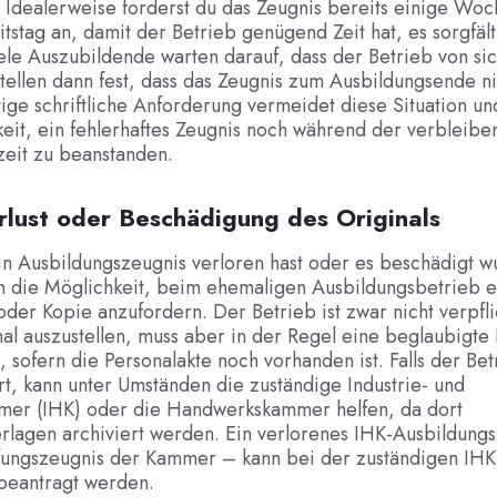
. Idealerweise forderst du das Zeugnis bereits einige Wo
itstag an, damit der Betrieb genügend Zeit hat, es sorgfält
iele Auszubildende warten darauf, dass der Betrieb von sic
tellen dann fest, dass das Zeugnis zum Ausbildungsende nic
tige schriftliche Anforderung vermeidet diese Situation und
eit, ein fehlerhaftes Zeugnis noch während der verbleib
zeit zu beanstanden.
rlust oder Beschädigung des Originals
n Ausbildungszeugnis verloren hast oder es beschädigt wu
ch die Möglichkeit, beim ehemaligen Ausbildungsbetrieb e
 oder Kopie anzufordern. Der Betrieb ist zwar nicht verpfli
al auszustellen, muss aber in der Regel eine beglaubigte
 sofern die Personalakte noch vorhanden ist. Falls der Bet
rt, kann unter Umständen die zuständige Industrie- und
er (IHK) oder die Handwerkskammer helfen, da dort
rlagen archiviert werden. Ein verlorenes IHK-Ausbildung
üfungszeugnis der Kammer – kann bei der zuständigen IHK 
 beantragt werden.