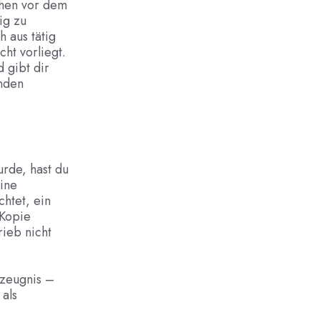
chen vor dem
ig zu
h aus tätig
ht vorliegt.
 gibt dir
enden
rde, hast du
ine
chtet, ein
 Kopie
rieb nicht
szeugnis –
als