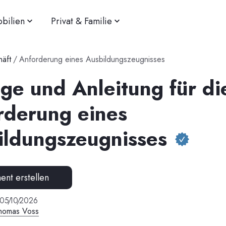
bilien
Privat & Familie
äft
/
Anforderung eines Ausbildungszeugnisses
ge und Anleitung für di
rderung eines
ildungszeugnisses
nt erstellen
05
/
10
/
2026
homas Voss