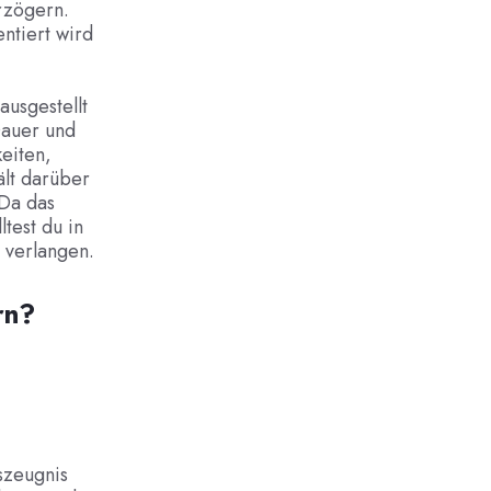
erzögern.
ntiert wird
ausgestellt
Dauer und
eiten,
lt darüber
 Da das
ltest du in
 verlangen.
rn?
gszeugnis