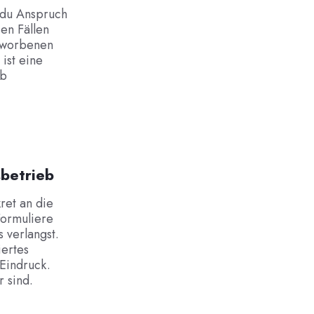
 du Anspruch
en Fällen
erworbenen
ist eine
eb
sbetrieb
ret an die
Formuliere
s verlangst.
iertes
 Eindruck.
 sind.