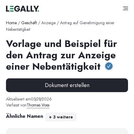
Home
/
Geschäft
/
Anzeige / Antrag auf Genehmigung einer
Nebentätigkeit
Vorlage und Beispiel für
den Antrag zur Anzeige
einer Nebentätigkeit
Dokument erstellen
Aktualisiert am
05
/
28
/
2026
Verfasst von
Thomas Voss
Ähnliche Namen
+
3
weitere