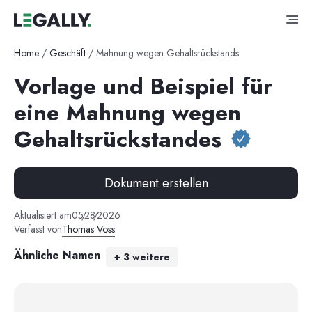
Home
/
Geschäft
/
Mahnung wegen Gehaltsrückstands
Vorlage und Beispiel für
eine Mahnung wegen
Gehaltsrückstandes
Dokument erstellen
Aktualisiert am
05
/
28
/
2026
Verfasst von
Thomas Voss
Ähnliche Namen
+
3
weitere