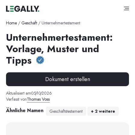
Home
/
Geschäft
/
Unternehmertestament
Unternehmertestament:
Vorlage, Muster und
Tipps
Dokument erstellen
Aktualisiert am
05
/
10
/
2026
Verfasst von
Thomas Voss
Ähnliche Namen
Geschäftstestament
+
2
weitere