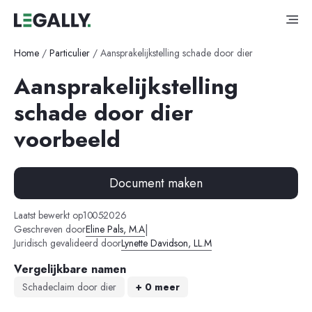
Home
/
Particulier
/
Aansprakelijkstelling schade door dier
Aansprakelijkstelling
schade door dier
voorbeeld
Document maken
-
-
Laatst bewerkt op
10
05
2026
|
Geschreven door
Eline Pals, M.A
Juridisch gevalideerd door
Lynette Davidson, LL.M
Vergelijkbare namen
Schadeclaim door dier
+ 0 meer