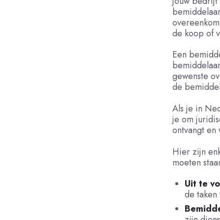
jouw bedrijf
bemiddelaar 
overeenkoms
de koop of v
Een bemidde
bemiddelaar
gewenste ov
de bemiddel
Als je in N
je om juridi
ontvangt en 
Hier zijn e
moeten staa
Uit te 
de taken
Bemidde
zijn dien