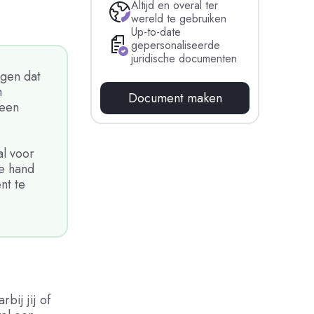
Altijd en overal ter
wereld te gebruiken
Up-to-date
gepersonaliseerde
juridische documenten
rgen dat
h
Document maken
 een
al voor
de hand
nt te
ij jij of