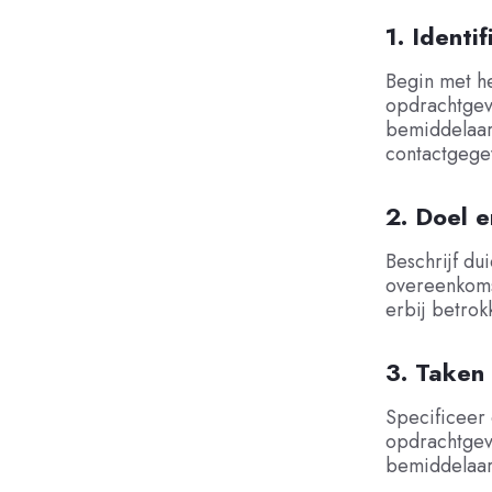
1. Identi
Begin met he
opdrachtgev
bemiddelaar
contactgege
2. Doel 
Beschrijf du
overeenkomst
erbij betrok
3. Taken
Specificeer
opdrachtgev
bemiddelaar,