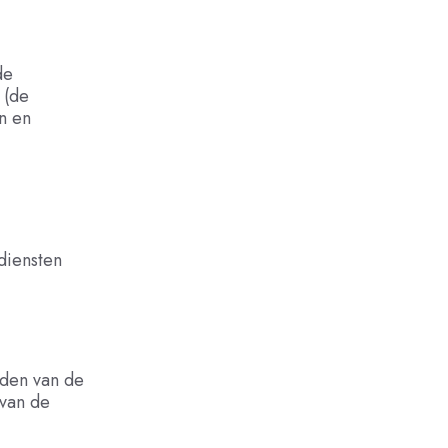
de
 (de
n en
diensten
eden van de
 van de