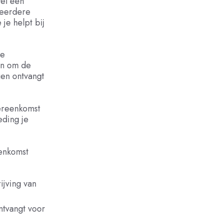
wel een
meerdere
je helpt bij
de
en om de
en ontvangt
vereenkomst
eding je
eenkomst
ijving van
ntvangt voor