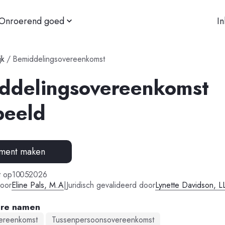
Onroerend goed
I
jk
/
Bemiddelingsovereenkomst
ddelingsovereenkomst
beeld
ment maken
-
-
t op
10
05
2026
oor
Eline Pals, M.A
|
Juridisch gevalideerd door
Lynette Davidson, L
are namen
ereenkomst
Tussenpersoonsovereenkomst