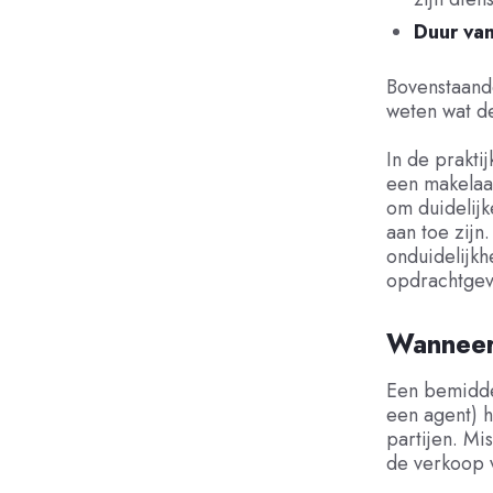
Duur va
Bovenstaand
weten wat de
In de prakti
een makelaar
om duidelijk
aan toe zij
onduidelijk
opdrachtgev
Wanneer
Een bemiddel
een agent) h
partijen. Mi
de verkoop v