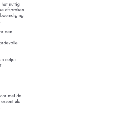
het nuttig
ke afspraken
 beëindiging
.
ar een
ardevolle
en netjes
r
maar met de
 essentiële
.