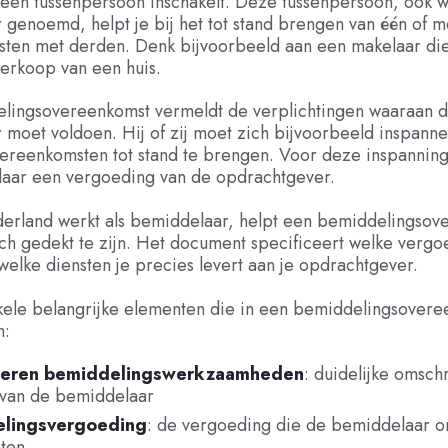
 een tussenpersoon inschakelt. Deze tussenpersoon, ook 
genoemd, helpt je bij het tot stand brengen van één of 
ten met derden. Denk bijvoorbeeld aan een makelaar die 
erkoop van een huis.
lingsovereenkomst vermeldt de verplichtingen waaraan 
 moet voldoen. Hij of zij moet zich bijvoorbeeld inspann
ereenkomsten tot stand te brengen. Voor deze inspanning
aar een vergoeding van de opdrachtgever.
ederland werkt als bemiddelaar, helpt een bemiddelingso
sch gedekt te zijn. Het document specificeert welke vergo
welke diensten je precies levert aan je opdrachtgever.
nkele belangrijke elementen die in een bemiddelingsover
n:
voeren bemiddelingswerkzaamheden
: duidelijke omschr
 van de bemiddelaar
lingsvergoeding
: de vergoeding die de bemiddelaar o
sten