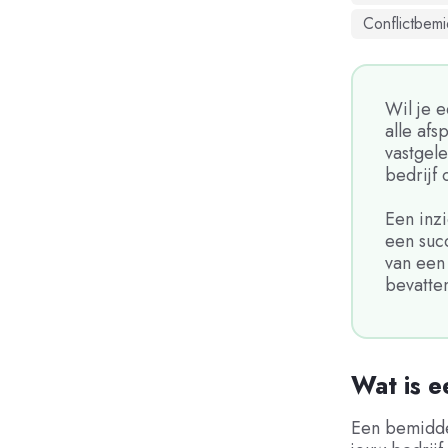
Conflictbem
Wil je 
alle afs
vastgel
bedrijf 
Een inzi
een suc
van een
bevatte
Wat is 
Een bemidde