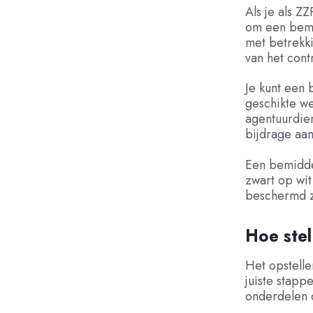
Als je als Z
om een bemi
met betrekk
van het cont
Je kunt een
geschikte we
agentuurdien
bijdrage aa
Een bemiddel
zwart op wit
beschermd z
Hoe ste
Het opstell
juiste stapp
onderdelen 