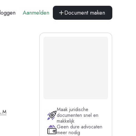
nloggen
Aanmelden
Document maken
Maak juridische
L.M
documenten snel en
makkelijk
Geen dure advocaten
meer nodig