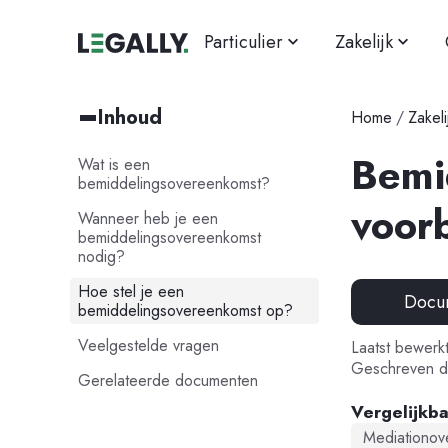
Particulier
Zakelijk
Inhoud
Home
/
Zakeli
Bemi
Wat is een
bemiddelingsovereenkomst?
voor
Wanneer heb je een
bemiddelingsovereenkomst
nodig?
Hoe stel je een
Docu
bemiddelingsovereenkomst op?
Veelgestelde vragen
Laatst bewerk
Geschreven d
Gerelateerde documenten
Vergelijkb
Mediationov