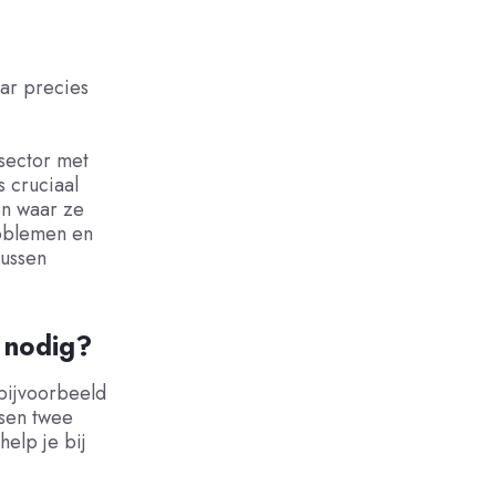
ar precies
sector met
 cruciaal
en waar ze
oblemen en
tussen
 nodig?
(bijvoorbeeld
ssen twee
elp je bij