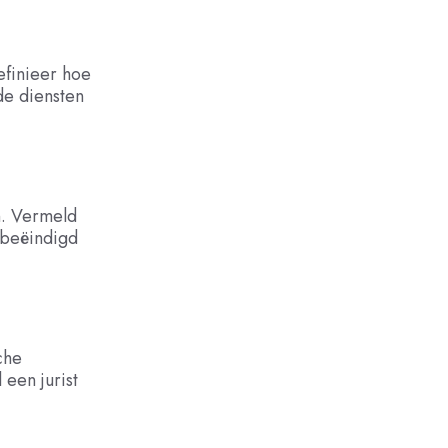
efinieer hoe
de diensten
n. Vermeld
beëindigd
che
een jurist