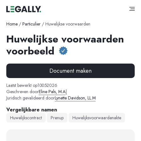
Home
/
Particulier
/
Huwelijkse voorwaarden
Huwelijkse voorwaarden
voorbeeld
Document maken
-
-
Laatst bewerkt op
10
05
2026
|
Geschreven door
Eline Pals, M.A
Juridisch gevalideerd door
Lynette Davidson, LL.M
Vergelijkbare namen
Huwelijkscontract
Prenup
Huwelijksvoorwaardenakte