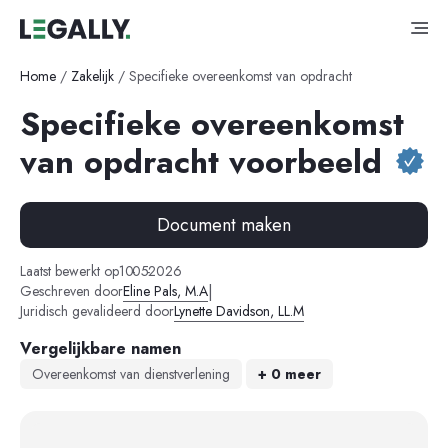
Home
/
Zakelijk
/
Specifieke overeenkomst van opdracht
Specifieke overeenkomst
van opdracht voorbeeld
Document maken
-
-
Laatst bewerkt op
10
05
2026
|
Geschreven door
Eline Pals, M.A
Juridisch gevalideerd door
Lynette Davidson, LL.M
Vergelijkbare namen
Overeenkomst van dienstverlening
+ 0 meer