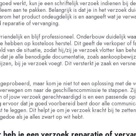
goed werkt, kun je een schriftelijk verzoek indienen bij d
eem aan te pakken. Belangrijk is dat je in het verzoek dui
rom het product ondeugdelijk is en aangeeft wat je verwa
 reparatie of vervanging.
vriendelijk en blijf professioneel. Onderbouw duidelijk wa
te hebben op kosteloos herstel. Dit geeft de verkoper of f
eld van de situatie, zodat hij/zij je verzoek vlotter kan be
 dat je alle benodigde documentatie, zoals aankoopbewijz
jzen, bij je verzoek voegt. Dit versterkt je zaak en versnel
s geprobeerd, maar kom je niet tot een oplossing met de 
overwegen om naar de geschillencommissie te stappen. Zi
 of jouw verzoek gerechtvaardigd is en een passende op
g ervoor dat je goed voorbereid bent door alle communic
t te leggen. Dit helpt je om je verzoek kracht bij te zette
 gedoe als je alles zwart op wit hebt.
 heb je een verzoek reparatie of verv