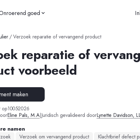
Onroerend goed
I
ulier
/
Verzoek reparatie of vervangend product
oek reparatie of vervan
uct voorbeeld
ment maken
-
-
t op
10
05
2026
oor
Eline Pals, M.A
|
Juridisch gevalideerd door
Lynette Davidson, L
are namen
rzoek
Verzoek om vervangend product
Klachtbrief defect 