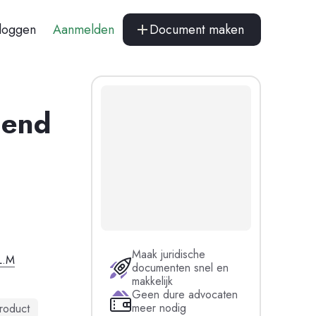
nloggen
Aanmelden
Document maken
gend
Maak juridische
L.M
documenten snel en
makkelijk
Geen dure advocaten
meer nodig
product