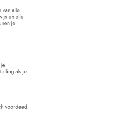
 van alle
js en alle
unen je
 je
lling als je
ch voordeed.