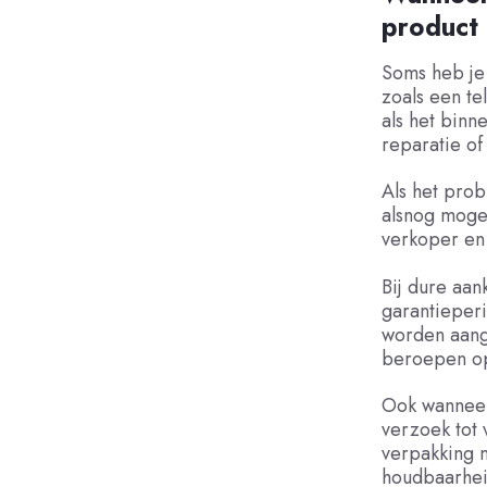
product
Soms heb je
zoals een te
als het binn
reparatie of
Als het prob
alsnog mogel
verkoper en
Bij dure aan
garantieperi
worden aange
beroepen op 
Ook wanneer 
verzoek tot 
verpakking m
houdbaarhei