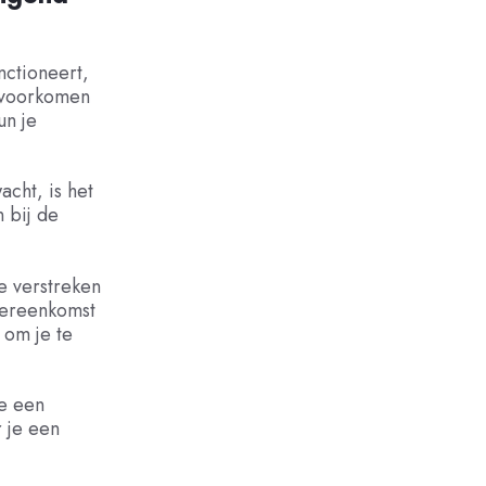
nctioneert,
n voorkomen
un je
cht, is het
 bij de
e verstreken
vereenkomst
 om je te
je een
 je een