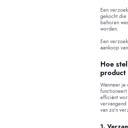
Een verzoek 
gekocht die 
behoren werk
worden.
Een verzoek 
aankoop van
Hoe stel
product
Wanneer je e
functioneert 
efficiënt wo
vervangend p
van zo’n ver
1. Verza