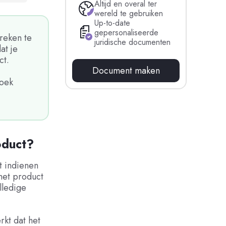
Altijd en overal ter
wereld te gebruiken
Up-to-date
gepersonaliseerde
breken te
juridische documenten
at je
ct.
Document maken
zoek
oduct?
t indienen
het product
lledige
rkt dat het