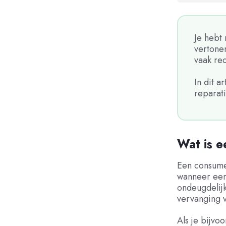
Je hebt 
vertone
vaak rec
In dit a
reparat
Wat is e
Een consume
wanneer een 
ondeugdelijk
vervanging v
Als je bijvo