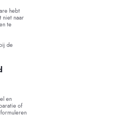
ware hebt
 niet naar
en te
bij de
d
nel en
paratie of
 formuleren