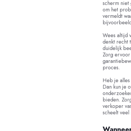
scherm niet 
om het probl
vermeldt waa
bijvoorbeeld
Wees altijd 
denkt recht 
duidelijk be
Zorg ervoor
garantiebewi
proces.
Heb je alle
Dan kun je 
onderzoeken
bieden. Zor
verkoper vas
scheelt veel
Wanneer