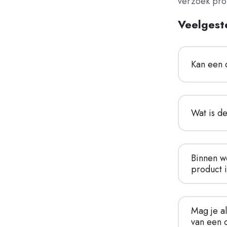
verzoek pro
Veelgest
Kan een d
Wat is d
Binnen we
product 
Mag je al
van een 