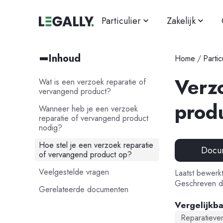
Particulier
Zakelijk
Inhoud
Home
/
Partic
Verz
Wat is een verzoek reparatie of
vervangend product?
prod
Wanneer heb je een verzoek
reparatie of vervangend product
nodig?
Hoe stel je een verzoek reparatie
Docu
of vervangend product op?
Veelgestelde vragen
Laatst bewerk
Geschreven d
Gerelateerde documenten
Vergelijkb
Reparatieve