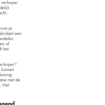
e verkoper
delijk
cht,
arom je
abrikant een
handelen.
en of
t het
verkoper?
j kunnen
lossing
atie met de
n. Het
angend