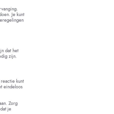
rvanging.
oen. Je kunt
ieregelingen
jn dat het
dig zijn.
reactie kunt
et eindeloos
aan. Zorg
dat je