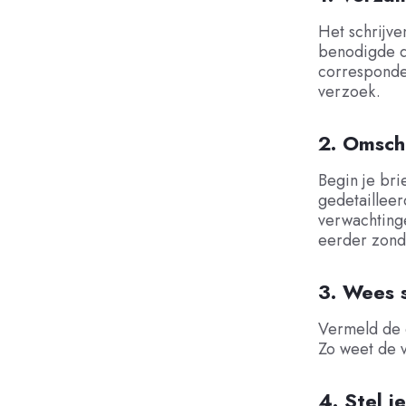
Het schrijve
benodigde d
corresponde
verzoek.
2. Omsch
Begin je bri
gedetailleer
verwachtinge
eerder zond
3. Wees 
Vermeld de 
Zo weet de 
4. Stel je