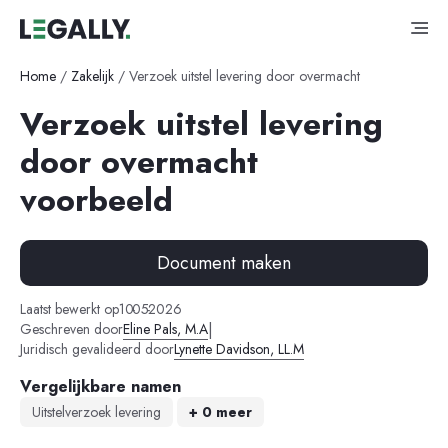
Home
/
Zakelijk
/
Verzoek uitstel levering door overmacht
Verzoek uitstel levering
door overmacht
voorbeeld
Document maken
-
-
Laatst bewerkt op
10
05
2026
|
Geschreven door
Eline Pals, M.A
Juridisch gevalideerd door
Lynette Davidson, LL.M
Vergelijkbare namen
Uitstelverzoek levering
+ 0 meer