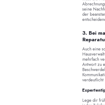
Abrechnungsz
seine Nachf
der beanstan
entscheiden
3. Bei m
Reparatu
Auch eine sc
Hausverwalt
mehrfach ve
Antwort zu e
Beschwerdebr
Kommunikatio
verdeutlicht
Expertenti
Lege dir frü