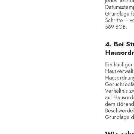
jedes Telefo
Datumsstemp
Grundlage fü
Schritte – 
569 BGB.
4. Bei St
Hausordn
Ein häufiger
Hausverwalt
Hausordnung
Geruchsbeläs
Verhältnis z
auf Hausord
dem störend
Beschwerdebr
Grundlage da