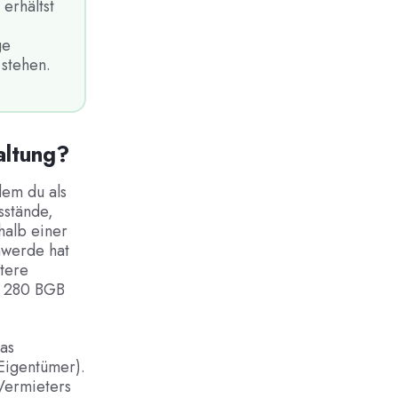
erhältst
ge
 stehen.
altung?
dem du als
sstände,
halb einer
hwerde hat
ätere
§ 280 BGB
das
(Eigentümer).
 Vermieters