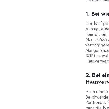
1. Bei w
Der häufigst
Aufzug, ein
Fenster, ei
Nach § 535 A
vertragsgem
Mängel anze
BGB) zu wahr
Hausverwaltu
2. Bei e
Hausver
Auch eine fe
Beschwerdean
Positionen,
muss die Ne