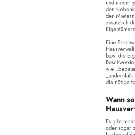
und nimmt ty
der Nebenko
den Mietern
zusätzlich d
Eigentümern
Eine Beschw
Hausverwaltu
bzw. die Ei
Beschwerde s
wie „bedauer
„andernfalls
die nötige f
Wann sol
Hausver
Es gibt mehr
oder sogar z
herbeizuführ