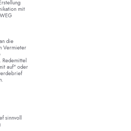
rstellung
kation mit
7 WEG
an die
en Vermieter
e
. Redemittel
mit auf" oder
werdebrief
n.
f sinnvoll
g