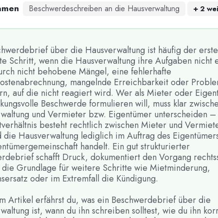
amen
Beschwerdeschreiben an die Hausverwaltung
+
2
wei
chwerdebrief über die Hausverwaltung ist häufig der erst
te Schritt, wenn die Hausverwaltung ihre Aufgaben nicht e
durch nicht behobene Mängel, eine fehlerhafte
stenabrechnung, mangelnde Erreichbarkeit oder Proble
n, auf die nicht reagiert wird. Wer als Mieter oder Eige
rkungsvolle Beschwerde formulieren will, muss klar zwisch
waltung und Vermieter bzw. Eigentümer unterscheiden –
verhältnis besteht rechtlich zwischen Mieter und Vermiet
 die Hausverwaltung lediglich im Auftrag des Eigentümer
ntümergemeinschaft handelt. Ein gut strukturierter
rdebrief schafft Druck, dokumentiert den Vorgang rechts
t die Grundlage für weitere Schritte wie Mietminderung,
sersatz oder im Extremfall die Kündigung.
m Artikel erfährst du, was ein Beschwerdebrief über die
altung ist, wann du ihn schreiben solltest, wie du ihn kor