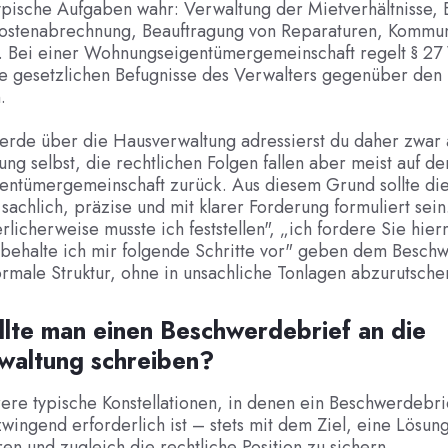
pische Aufgaben wahr: Verwaltung der Mietverhältnisse, E
stenabrechnung, Beauftragung von Reparaturen, Kommuni
. Bei einer Wohnungseigentümergemeinschaft regelt § 2
ie gesetzlichen Befugnisse des Verwalters gegenüber den
.
erde über die Hausverwaltung adressierst du daher zwar 
ng selbst, die rechtlichen Folgen fallen aber meist auf d
gentümergemeinschaft zurück. Aus diesem Grund sollte di
achlich, präzise und mit klarer Forderung formuliert sein
licherweise musste ich feststellen", „ich fordere Sie hier
 behalte ich mir folgende Schritte vor" geben dem Besch
ormale Struktur, ohne in unsachliche Tonlagen abzurutsche
lte man einen Beschwerdebrief an die
waltung schreiben?
ere typische Konstellationen, in denen ein Beschwerdebrie
wingend erforderlich ist – stets mit dem Ziel, eine Lösun
en und zugleich die rechtliche Position zu sichern.