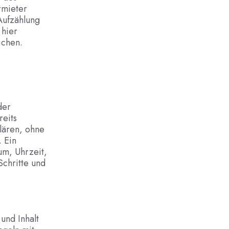
rmieter
Aufzählung
 hier
ichen.
der
reits
lären, ohne
. Ein
um, Uhrzeit,
Schritte und
und Inhalt