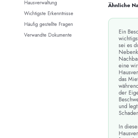
Hausverwaltung
Ähnliche N
Wichtigste Erkenntnisse
Häufig gestellte Fragen
Ein Bes
Verwandte Dokumente
wichtigs
sei es 
Nebenko
Nachbar
eine wi
Hausver
das Miet
während
der Eige
Beschwe
und leg
Schaden
In diese
Hausverw