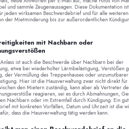
nats, hebe Antworten per E-Mail auf, mache Fotos von Mä
el und sammle Zeugenaussagen. Diese Dokumentation ist
r jeden wirksamen Beschwerdebrief und für alle weiteren
von der Mietminderung bis zur außerordentlichen Kündigun
reitigkeiten mit Nachbarn oder
ungsverstößen
 Anlass ist auch die Beschwerde über Nachbarn bei der
ung, etwa bei wiederholter Lärmbelästigung, Verstößen 
, der Vermüllung des Treppenhauses oder unzumutbarer
tigung. Hier ist die Hausverwaltung zwar nicht direkt für
wischen den Mietern zuständig, kann aber als Vertreter d
nungsverstöße reagieren, sei es durch Abmahnungen, Ge
en Nachbarn oder im Extremfall durch Kündigung. Ein gut 
ief mit konkreten Vorfällen, Datum und Uhrzeit ist die wi
für, dass die Hausverwaltung tätig werden kann.