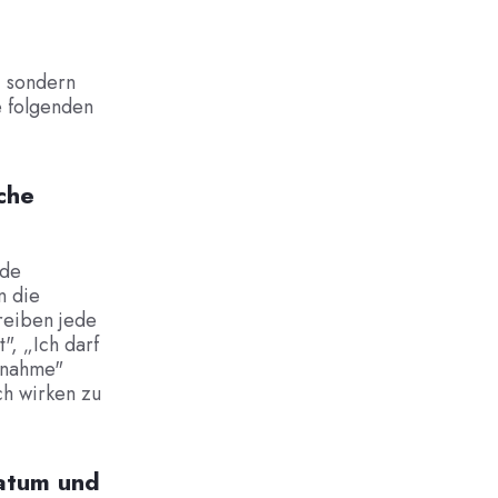
, sondern
e folgenden
che
ide
n die
reiben jede
", „Ich darf
ngnahme"
ch wirken zu
Datum und