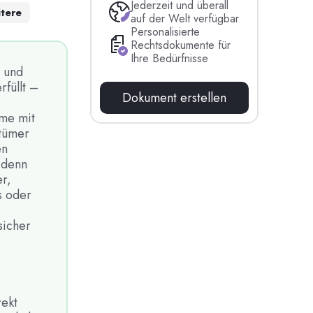
Jederzeit und überall
tere
auf der Welt verfügbar
Personalisierte
Rechtsdokumente für
Ihre Bedürfnisse
e und
rfüllt –
Dokument erstellen
me mit
ntümer
en
 denn
er,
s oder
sicher
rekt