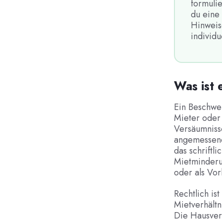
formulie
du eine 
Hinweis
individu
Was ist 
Ein Beschwer
Mieter oder
Versäumnisse
angemessenen
das schriftl
Mietminderu
oder als Vo
Rechtlich is
Mietverhältn
Die Hausverw