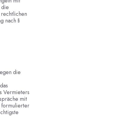
ngeln mit
 die
 rechtlichen
g nach §
gegen die
 das
es Vermieters
spräche mit
formulierter
chtigste