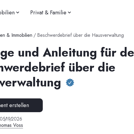
bilien
Privat & Familie
n & Immobilien
/
Beschwerdebrief über die Hausverwaltung
age und Anleitung für d
hwerdebrief über die
verwaltung
nt erstellen
05
/
19
/
2026
homas Voss