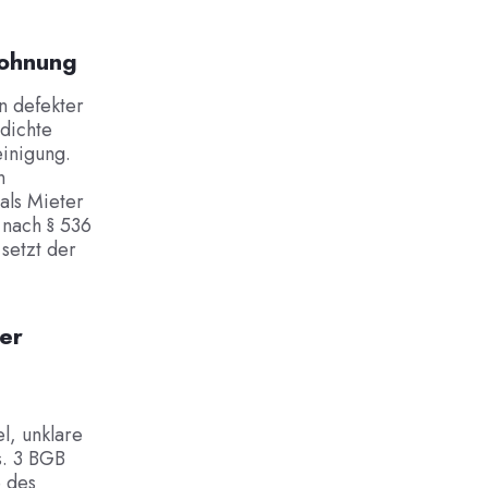
Wohnung
n defekter
dichte
inigung.
n
als Mieter
nach § 536
setzt der
er
l, unklare
s. 3 BGB
 des