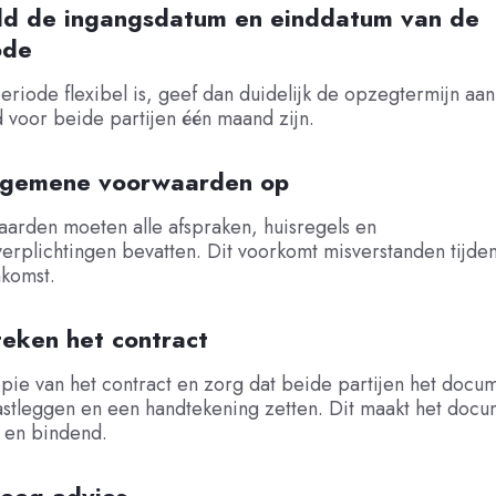
ld de ingangsdatum en einddatum van de
ode
eriode flexibel is, geef dan duidelijk de opzegtermijn aan
 voor beide partijen één maand zijn.
algemene voorwaarden op
arden moeten alle afspraken, huisregels en
rplichtingen bevatten. Dit voorkomt misverstanden tijde
komst.
teken het contract
ie van het contract en zorg dat beide partijen het docu
 vastleggen en een handtekening zetten. Dit maakt het doc
 en bindend.