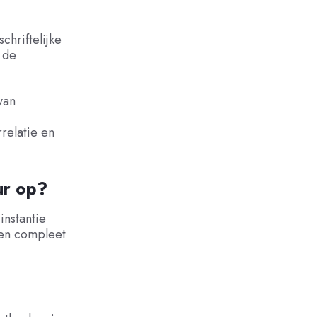
chriftelijke
 de
van
relatie en
ur op?
instantie
een compleet