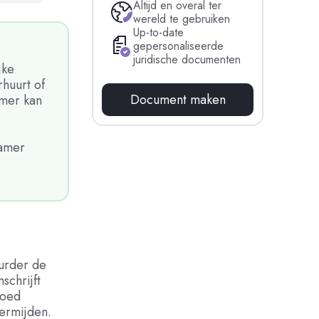
Altijd en overal ter
wereld te gebruiken
Up-to-date
gepersonaliseerde
juridische documenten
jke
huurt of
Document maken
amer kan
kamer
urder de
schrijft
goed
vermijden.