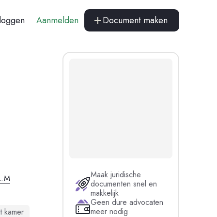
nloggen
Aanmelden
Document maken
Maak juridische
L.M
documenten snel en
makkelijk
Geen dure advocaten
meer nodig
t kamer