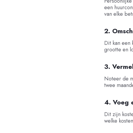
Persoonlijke
een huurcon
van elke bet
2. Omsch
Dit kan een 
grootte en l
3. Verme
Noteer de m
twee maande
4. Voeg 
Dit zijn kost
welke koste