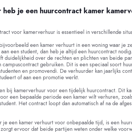
 heb je een huurcontract kamer kamerv
ract voor kamerverhuur is essentieel in verschillende situa
ijvoorbeeld een kamer verhuurt in een woning waar je zel
 aan een student, dan heb je altijd een huurcontract nodig.
ft duidelijkheid over de rechten en plichten van beide part
 campuscontract gebruiken. Dit is een speciaal soort huu
tudenten en promovendi. De verhuurder kan jaarlijks cont
tudeert of aan een promotie werkt.
en bij kamerverhuur voor een tijdelijk huurcontract. Dit ka
voor een bepaalde periode een kamer wilt verhuren, zoal
sstudent. Het contract loopt dan automatisch af na de afge
je een kamer verhuurt voor onbepaalde tijd, is een huur
t zorgt ervoor dat beide partijen weten onder welke voo