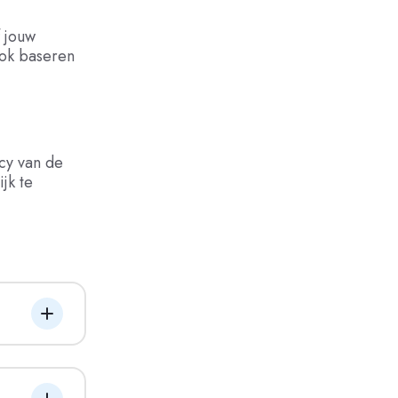
f jouw
ook baseren
cy van de
jk te