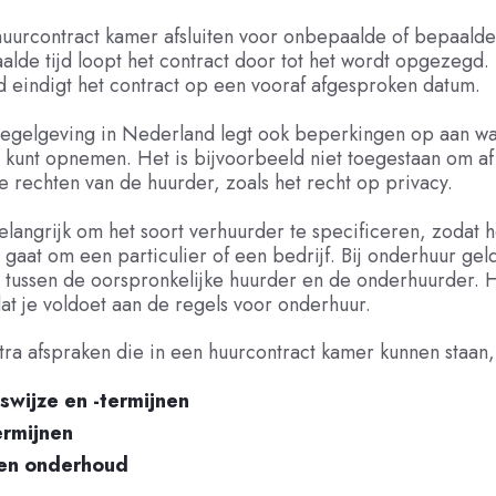
huurcontract kamer afsluiten voor onbepaalde of bepaalde t
lde tijd loopt het contract door tot het wordt opgezegd. 
d eindigt het contract op een vooraf afgesproken datum.
regelgeving in Nederland legt ook beperkingen op aan wat
 kunt opnemen. Het is bijvoorbeeld niet toegestaan om af 
 rechten van de huurder, zoals het recht op privacy.
elangrijk om het soort verhuurder te specificeren, zodat he
r gaat om een particulier of een bedrijf. Bij onderhuur geld
 tussen de oorspronkelijke huurder en de onderhuurder. 
dat je voldoet aan de regels voor onderhuur.
a afspraken die in een huurcontract kamer kunnen staan, 
swijze en -termijnen
rmijnen
en onderhoud