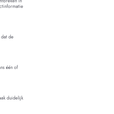
ntbreken in
tinformatie
 dat de
ns één of
aak duidelijk