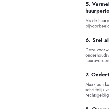
5. Verme
huurperi
Als de huurp
bijvoorbeeld
6. Stel 
Deze voorwa
onderhoudsve
huurovereen
7. Onder
Maak een kop
schriftelijk
rechtsgeldig