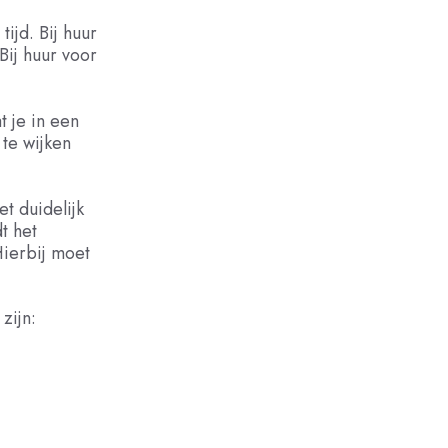
ijd. Bij huur
Bij huur voor
 je in een
te wijken
t duidelijk
t het
Hierbij moet
zijn: