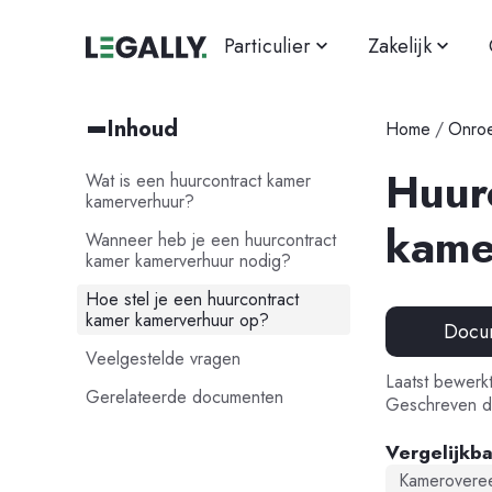
Particulier
Zakelijk
Inhoud
Home
/
Onro
Huur
Wat is een huurcontract kamer
kamerverhuur?
kame
Wanneer heb je een huurcontract
kamer kamerverhuur nodig?
Hoe stel je een huurcontract
kamer kamerverhuur op?
Docu
Veelgestelde vragen
Laatst bewerk
Gerelateerde documenten
Geschreven d
Vergelijkb
Kamerovere