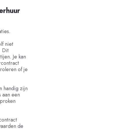
erhuur
ties.
f niet
 Dit
ijen. Je kan
rcontract
roleren of je
n handig zijn
s aan een
sproken
contract
rwaarden de