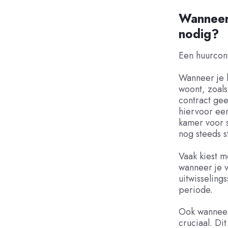
Wanneer
nodig?
Een huurcont
Wanneer je b
woont, zoals
contract gee
hiervoor een
kamer voor s
nog steeds s
Vaak kiest m
wanneer je 
uitwisseling
periode.
Ook wanneer 
cruciaal. Di