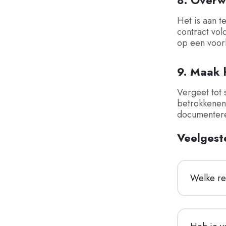
8. Overw
Het is aan t
contract vol
op een voorb
9. Maak 
Vergeet tot 
betrokkenen 
documentere
Veelgest
Welke re