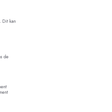
. Dit kan
ns de
ment
ument