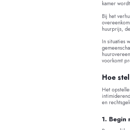
kamer wordt
Bij het verh
overeenkoms
huurprijs, d
In situaties
gemeenschapp
huurovereenk
voorkomt p
Hoe stel
Het opstelle
intimiderend
en rechtsgel
1. Begin 