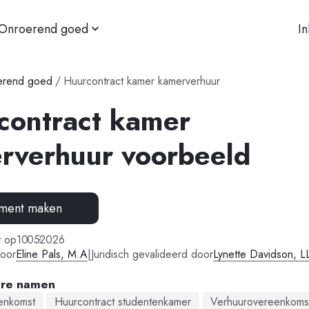
Onroerend goed
I
erend goed
/
Huurcontract kamer kamerverhuur
contract kamer
rverhuur voorbeeld
ment maken
-
-
t op
10
05
2026
oor
Eline Pals, M.A
|
Juridisch gevalideerd door
Lynette Davidson, L
are namen
enkomst
Huurcontract studentenkamer
Verhuurovereenkoms