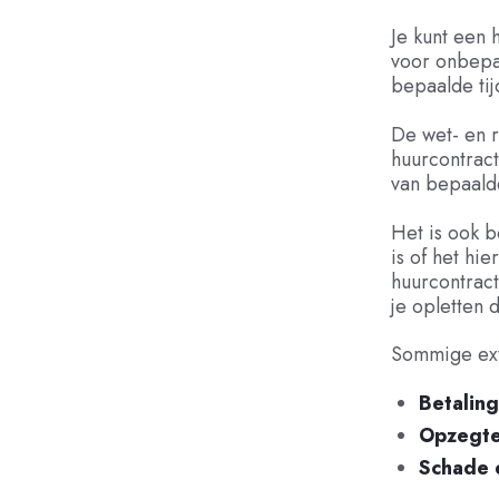
Je kunt een 
voor onbepaa
bepaalde tij
De wet- en 
huurcontract
van bepaalde
Het is ook b
is of het hie
huurcontract
je opletten 
Sommige extr
Betaling
Opzegte
Schade 