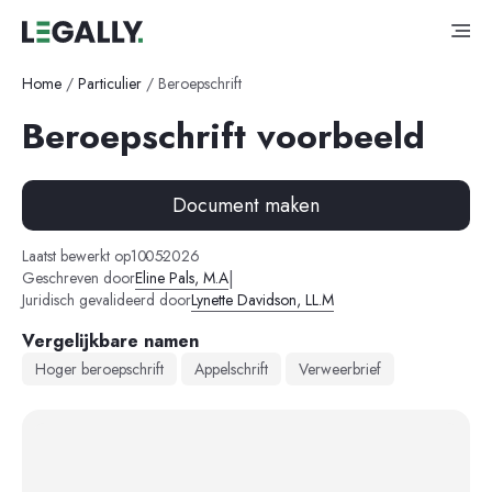
Home
/
Particulier
/
Beroepschrift
Beroepschrift voorbeeld
Document maken
-
-
Laatst bewerkt op
10
05
2026
|
Geschreven door
Eline Pals, M.A
Juridisch gevalideerd door
Lynette Davidson, LL.M
Vergelijkbare namen
Hoger beroepschrift
Appelschrift
Verweerbrief