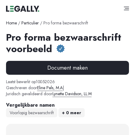
Home
/
Particulier
/
Pro forma bezwaarschrift
Pro forma bezwaarschrift
voorbeeld
Document maken
-
-
Laatst bewerkt op
10
05
2026
|
Geschreven door
Eline Pals, M.A
Juridisch gevalideerd door
Lynette Davidson, LL.M
Vergelijkbare namen
Voorlopig bezwaarschrift
+ 0 meer