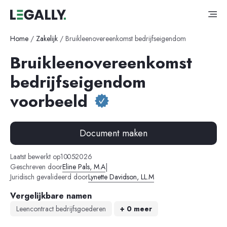
Home
/
Zakelijk
/
Bruikleenovereenkomst bedrijfseigendom
Bruikleenovereenkomst
bedrijfseigendom
voorbeeld
Document maken
-
-
Laatst bewerkt op
10
05
2026
|
Geschreven door
Eline Pals, M.A
Juridisch gevalideerd door
Lynette Davidson, LL.M
Vergelijkbare namen
Leencontract bedrijfsgoederen
+ 0 meer