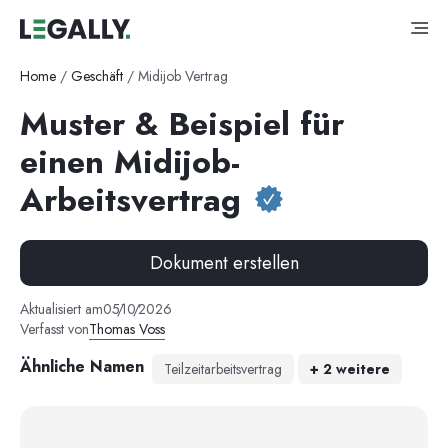
Home
/
Geschäft
/
Midijob Vertrag
Muster & Beispiel für
einen Midijob-
Arbeitsvertrag
Dokument erstellen
Aktualisiert am
05
/
10
/
2026
Verfasst von
Thomas Voss
Ähnliche Namen
Teilzeitarbeitsvertrag
+
2
weitere