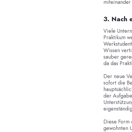
miteinander 
3. Nach 
Viele Unter
Praktikum we
Werkstudente
Wissen verti
sauber gere
da das Prakt
Der neue Ver
sofort die 
hauptsächlic
der Aufgabe
Unterstützun
eigenständi
Diese Form d
gewohnten U