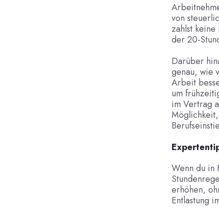
Arbeitnehmer
von steuerli
zahlst keine
der 20-Stun
Darüber hina
genau, wie v
Arbeit bess
um frühzeiti
im Vertrag a
Möglichkeit
Berufseinsti
Expertenti
Wenn du in K
Stundenregel
erhöhen, oh
Entlastung i