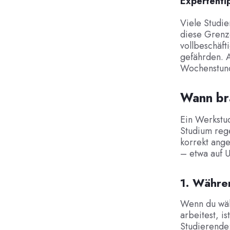
Expertenti
Viele Studi
diese Grenze
vollbeschäft
gefährden. A
Wochenstunde
Wann br
Ein Werkstud
Studium rege
korrekt ange
– etwa auf U
1. Währe
Wenn du wäh
arbeitest, is
Studierende: