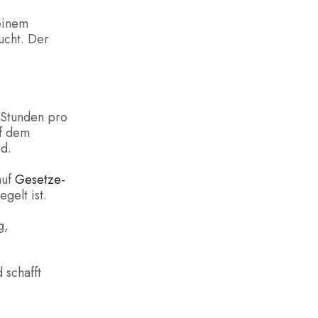
 einem
ucht. Der
 Stunden pro
f dem
d.
auf
Gesetze-
gelt ist.
g,
 schafft