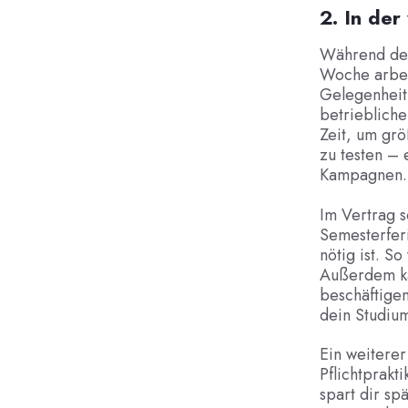
2. In der
Während der
Woche arbeit
Gelegenheit,
betriebliche
Zeit, um gr
zu testen – 
Kampagnen.
Im Vertrag s
Semesterferi
nötig ist. S
Außerdem ka
beschäftigen
dein Studium
Ein weiterer
Pflichtprakt
spart dir sp