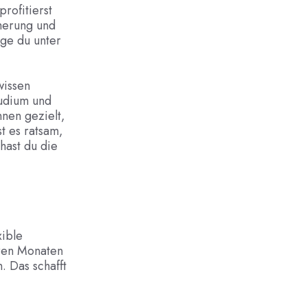
rofitierst
cherung und
nge du unter
wissen
tudium und
nen gezielt,
t es ratsam,
hast du die
xible
eren Monaten
 Das schafft