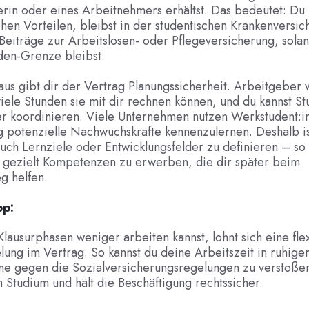
in oder eines Arbeitnehmers erhältst. Das bedeutet: Du p
chen Vorteilen, bleibst in der studentischen Krankenversi
 Beiträge zur Arbeitslosen- oder Pflegeversicherung, sola
den-Grenze bleibst.
us gibt dir der Vertrag Planungssicherheit. Arbeitgeber 
iele Stunden sie mit dir rechnen können, und du kannst S
er koordinieren. Viele Unternehmen nutzen Werkstudent:in
g potenzielle Nachwuchskräfte kennenzulernen. Deshalb is
uch Lernziele oder Entwicklungsfelder zu definieren – so 
, gezielt Kompetenzen zu erwerben, die dir später beim
eg helfen.
pp:
lausurphasen weniger arbeiten kannst, lohnt sich eine fle
ung im Vertrag. So kannst du deine Arbeitszeit in ruhig
ne gegen die Sozialversicherungsregelungen zu verstoßen.
m Studium und hält die Beschäftigung rechtssicher.