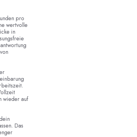
tunden pro
ne wertvolle
icke in
sungsfreie
antwortung
 von
er
reinbarung
beitszeit.
llzeit
h wieder auf
 dein
assen. Das
 enger