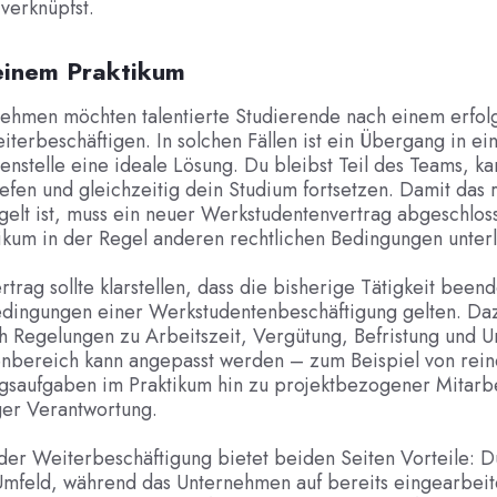
verknüpfst.
einem Praktikum
nehmen möchten talentierte Studierende nach einem erfol
iterbeschäftigen. In solchen Fällen ist ein Übergang in ei
nstelle eine ideale Lösung. Du bleibst Teil des Teams, ka
efen und gleichzeitig dein Studium fortsetzen. Damit das r
gelt ist, muss ein neuer Werkstudentenvertrag abgeschlo
ikum in der Regel anderen rechtlichen Bedingungen unterl
trag sollte klarstellen, dass die bisherige Tätigkeit beend
Bedingungen einer Werkstudentenbeschäftigung gelten. D
h Regelungen zu Arbeitszeit, Vergütung, Befristung und U
nbereich kann angepasst werden – zum Beispiel von rei
gsaufgaben im Praktikum hin zu projektbezogener Mitarbe
ger Verantwortung.
er Weiterbeschäftigung bietet beiden Seiten Vorteile: D
mfeld, während das Unternehmen auf bereits eingearbeit