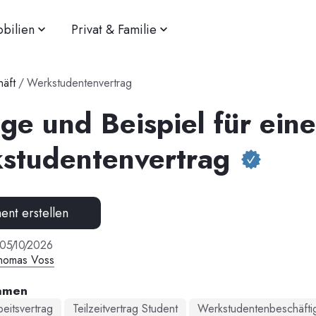
bilien
Privat & Familie
äft
/
Werkstudentenvertrag
ge und Beispiel für ein
studentenvertrag
nt erstellen
05
/
10
/
2026
homas Voss
amen
eitsvertrag
Teilzeitvertrag Student
Werkstudentenbeschäfti