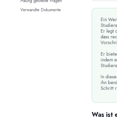
Häufig gestellte Fragen
Verwandte Dokumente
Ein Werk
Studier
Er legt
dass rec
Vorschr
Er biete
indem e
Studiere
In diese
ihn benö
Schritt r
Was ist 