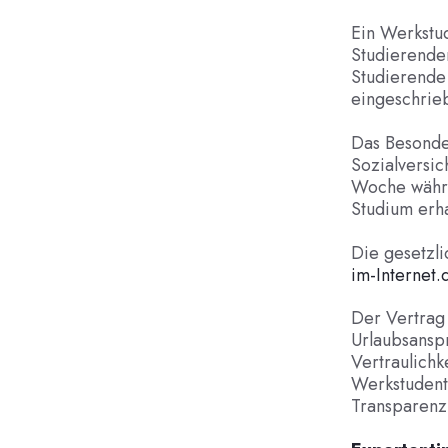
Ein Werkstud
Studierende
Studierende
eingeschrieb
Das Besonde
Sozialversic
Woche währe
Studium erha
Die gesetzli
im-Internet.
Der Vertrag 
Urlaubsansp
Vertraulichke
Werkstudente
Transparenz 