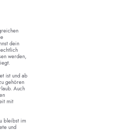
greichen
ne
nnst dein
echtlich
ssen werden,
iegt.
et ist und ab
azu gehören
rlaub. Auch
nen
it mit
u bleibst im
ete und