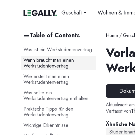
Geschäft
Wohnen & Immo
Table of Contents
Home
/
Gesch
Vorla
Was ist ein Werkstudentenvertrag
Wann braucht man einen
Werk
Werkstudentenvertrag
Wie erstellt man einen
Werkstudentenvertrag
Dokume
Was sollte ein
Werkstudentenvertrag enthalten
Aktualisiert am
Praktische Tipps für den
Verfasst von
T
Werkstudentenvertrag
Ähnliche N
Wichtige Erkenntnisse
Studentenarb