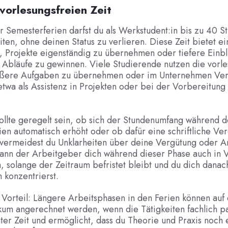
 vorlesungsfreien Zeit
 Semesterferien darfst du als Werkstudent:in bis zu 40 S
en, ohne deinen Status zu verlieren. Diese Zeit bietet ei
 Projekte eigenständig zu übernehmen oder tiefere Einbl
 Abläufe zu gewinnen. Viele Studierende nutzen die vorle
ößere Aufgaben zu übernehmen oder im Unternehmen Ver
etwa als Assistenz in Projekten oder bei der Vorbereitung
ollte geregelt sein, ob sich der Stundenumfang während d
en automatisch erhöht oder ob dafür eine schriftliche Ve
o vermeidest du Unklarheiten über deine Vergütung oder Ar
nn der Arbeitgeber dich während dieser Phase auch in Vo
, solange der Zeitraum befristet bleibt und du dich danac
 konzentrierst.
 Vorteil: Längere Arbeitsphasen in den Ferien können auf
ikum angerechnet werden, wenn die Tätigkeiten fachlich p
äter Zeit und ermöglicht, dass du Theorie und Praxis noch