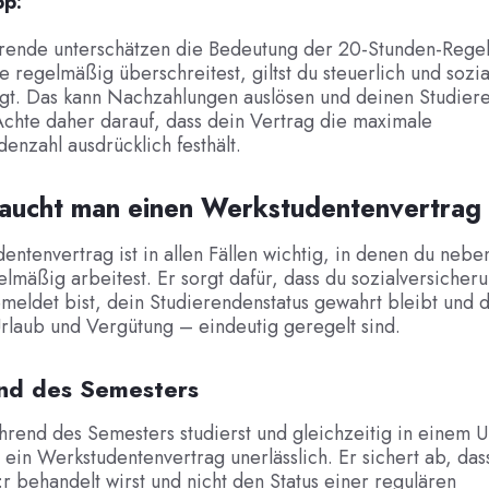
pp:
erende unterschätzen die Bedeutung der 20-Stunden-Regel
 regelmäßig überschreitest, giltst du steuerlich und sozial
igt. Das kann Nachzahlungen auslösen und deinen Studier
chte daher darauf, dass dein Vertrag die maximale
nzahl ausdrücklich festhält.
aucht man einen Werkstudentenvertrag
entenvertrag ist in allen Fällen wichtig, in denen du neb
lmäßig arbeitest. Er sorgt dafür, dass du sozialversicheru
meldet bist, dein Studierendenstatus gewahrt bleibt und 
rlaub und Vergütung – eindeutig geregelt sind.
nd des Semesters
rend des Semesters studierst und gleichzeitig in einem 
t ein Werkstudentenvertrag unerlässlich. Er sichert ab, das
r behandelt wirst und nicht den Status einer regulären