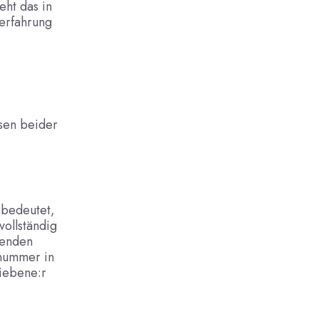
eht das in
serfahrung
ssen beider
 bedeutet,
ollständig
renden
lnummer in
riebene:r