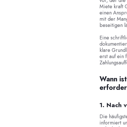
vor, der die
Miete kraft
einen Anspr
mit der Man
beseitigen lä
Eine schrift
dokumentiert
klare Grundl
erst auf ein
Zahlungsauff
Wann ist
erforder
1. Nach 
Die häufigst
informiert u