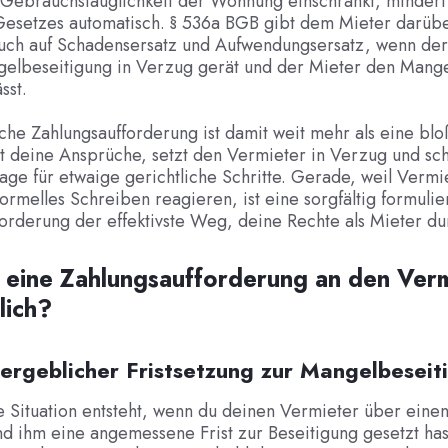
 Gebrauchstauglichkeit der Wohnung einschränkt, mindert 
 Gesetzes automatisch. § 536a BGB gibt dem Mieter darübe
uch auf Schadensersatz und Aufwendungsersatz, wenn der
gelbeseitigung in Verzug gerät und der Mieter den Mange
sst.
liche Zahlungsaufforderung ist damit weit mehr als eine bloß
 deine Ansprüche, setzt den Vermieter in Verzug und sch
age für etwaige gerichtliche Schritte. Gerade, weil Vermi
 formelles Schreiben reagieren, ist eine sorgfältig formulie
orderung der effektivste Weg, deine Rechte als Mieter du
 eine Zahlungsaufforderung an den Ver
lich?
vergeblicher Fristsetzung zur Mangelbeseit
e Situation entsteht, wenn du deinen Vermieter über eine
nd ihm eine angemessene Frist zur Beseitigung gesetzt hast