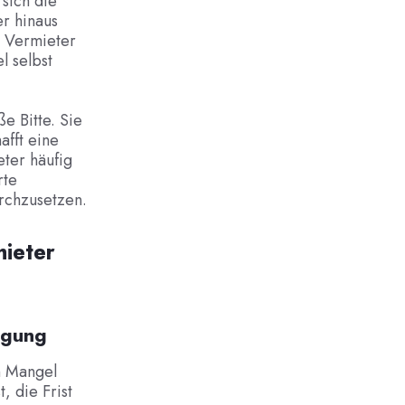
sich die
r hinaus
 Vermieter
l selbst
e Bitte. Sie
afft eine
eter häufig
rte
rchzusetzen.
mieter
igung
n Mangel
, die Frist