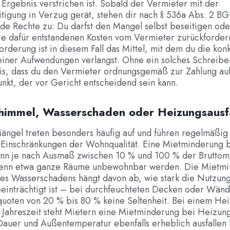
Ergebnis verstrichen ist. Sobald der Vermieter mit der
tigung in Verzug gerät, stehen dir nach § 536a Abs. 2 BG
e Rechte zu: Du darfst den Mangel selbst beseitigen ode
ie dafür entstandenen Kosten vom Vermieter zurückforder
orderung ist in diesem Fall das Mittel, mit dem du die kon
einer Aufwendungen verlangst. Ohne ein solches Schreiben 
s, dass du den Vermieter ordnungsgemäß zur Zahlung au
unkt, der vor Gericht entscheidend sein kann.
chimmel, Wasserschaden oder Heizungsausf
ängel treten besonders häufig auf und führen regelmäßig
 Einschränkungen der Wohnqualität. Eine Mietminderung 
nn je nach Ausmaß zwischen 10 % und 100 % der Bruttom
enn etwa ganze Räume unbewohnbar werden. Die Mietm
nes Wasserschadens hängt davon ab, wie stark die Nutzun
inträchtigt ist – bei durchfeuchteten Decken oder Wänd
uoten von 20 % bis 80 % keine Seltenheit. Bei einem Hei
n Jahreszeit steht Mietern eine Mietminderung bei Heizung
Dauer und Außentemperatur ebenfalls erheblich ausfallen