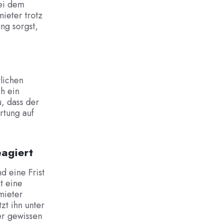
ei dem
ieter trotz
ung sorgst,
lichen
h ein
, dass der
rtung auf
eagiert
 eine Frist
st eine
mieter
zt ihn unter
er gewissen