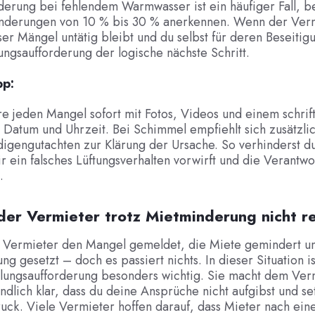
derung bei fehlendem Warmwasser ist ein häufiger Fall, b
nderungen von 10 % bis 30 % anerkennen. Wenn der Verm
ser Mängel untätig bleibt und du selbst für deren Beseitig
lungsaufforderung der logische nächste Schritt.
pp:
 jeden Mangel sofort mit Fotos, Videos und einem schrift
t Datum und Uhrzeit. Bei Schimmel empfiehlt sich zusätzlic
igengutachten zur Klärung der Ursache. So verhinderst du
r ein falsches Lüftungsverhalten vorwirft und die Verantwo
.
der Vermieter trotz Mietminderung nicht r
 Vermieter den Mangel gemeldet, die Miete gemindert und
ng gesetzt – doch es passiert nichts. In dieser Situation i
hlungsaufforderung besonders wichtig. Sie macht dem Ver
ndlich klar, dass du deine Ansprüche nicht aufgibst und set
ck. Viele Vermieter hoffen darauf, dass Mieter nach ein