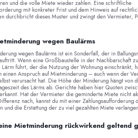
eren und die volle Miete wieder zahlen. Eine schriftliche
orderung mit konkreter Frist und dem Hinweis auf rechtli
n durchbricht dieses Muster und zwingt den Vermieter, Po
ietminderung wegen Baulärms
erung wegen Baulärms ist ein Sonderfall, der in Ballung
uftritt. Wenn eine Großbaustelle in der Nachbarschaft z
 Lärm führt, der die Nutzung der Wohnung einschränkt, h
ch einen Anspruch auf Mietminderung – auch wenn der Ve
elbst verursacht hat. Die Höhe der Minderung hängt von de
ageszeit des Lärms ab. Gerichte haben hier Quoten zwis
erkannt. Hat der Vermieter die geminderte Miete nicht ak
Differenz nach, kannst du mit einer Zahlungsaufforderung d
 und die Erstattung der zu viel gezahlten Miete verlangen
eine Mietminderung rückwirkend geltend 