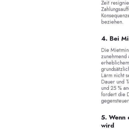
Zeit resigni
Zahlungsauff
Konsequenze
beziehen.
4. Bei M
Die Mietmind
zunehmend a
erheblichem
grundsätzli
Lärm nicht s
Dauer und T
und 25 % an
fordert die 
gegensteuern
5. Wenn 
wird