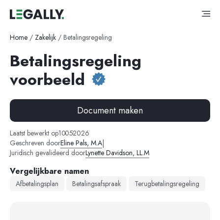
Home
/
Zakelijk
/
Betalingsregeling
Betalingsregeling
voorbeeld
Document maken
-
-
Laatst bewerkt op
10
05
2026
|
Geschreven door
Eline Pals, M.A
Juridisch gevalideerd door
Lynette Davidson, LL.M
Vergelijkbare namen
Afbetalingsplan
Betalingsafspraak
Terugbetalingsregeling