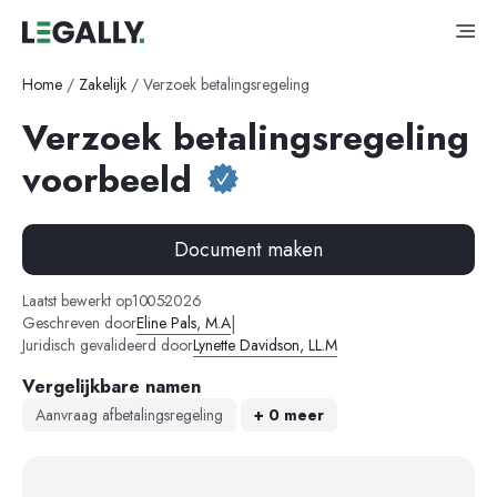
Home
/
Zakelijk
/
Verzoek betalingsregeling
Verzoek betalingsregeling
voorbeeld
Document maken
-
-
Laatst bewerkt op
10
05
2026
|
Geschreven door
Eline Pals, M.A
Juridisch gevalideerd door
Lynette Davidson, LL.M
Vergelijkbare namen
Aanvraag afbetalingsregeling
+ 0 meer