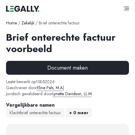
Home
/
Zakelijk
/
Brief onterechte factuur
Brief onterechte factuur
voorbeeld
Document maken
-
-
Laatst bewerkt op
10
05
2026
|
Geschreven door
Eline Pals, M.A
Juridisch gevalideerd door
Lynette Davidson, LL.M
Vergelijkbare namen
Klachtbrief onterechte factuur
+ 0 meer