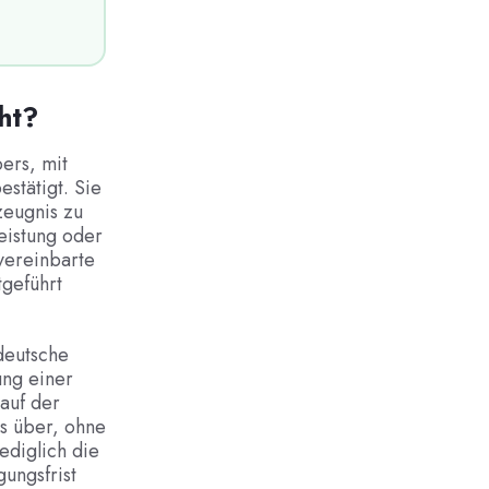
cht?
ers, mit
stätigt. Sie
zeugnis zu
eistung oder
 vereinbarte
tgeführt
 deutsche
ung einer
auf der
is über, ohne
ediglich die
ungsfrist