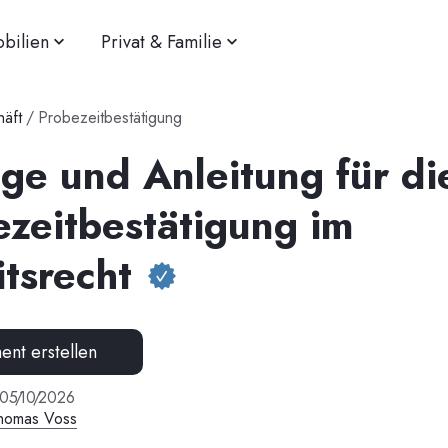
bilien
Privat & Familie
äft
/
Probezeitbestätigung
ge und Anleitung für di
ezeitbestätigung im
tsrecht
nt erstellen
05
/
10
/
2026
homas Voss