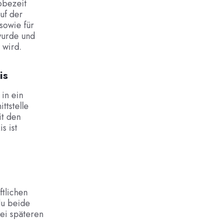
obezeit
uf der
sowie für
wurde und
 wird.
is
in ein
ttstelle
it den
s ist
ftlichen
du beide
ei späteren