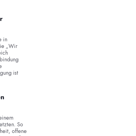
r
e in
wie „Wir
eich
rbindung
e
gung ist
en
 einem
etzten. So
heit, offene