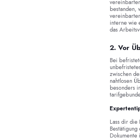
vereinbarten
bestanden, w
vereinbarten
interne wie
das Arbeitsv
2. Vor Üb
Bei befrist
unbefristete
zwischen de
nahtlosen Üb
besonders i
tarifgebund
Expertenti
Lass dir die
Bestätigung 
Dokumente i