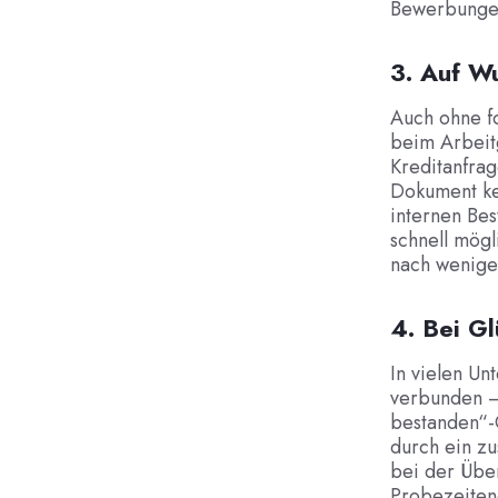
Bewerbungen
3. Auf W
Auch ohne f
beim Arbeitg
Kreditanfra
Dokument ke
internen Bes
schnell mögl
nach wenige
4. Bei G
In vielen U
verbunden –
bestanden“-
durch ein zu
bei der Übe
Probezeitend