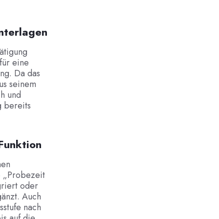
nterlagen
ätigung
für eine
ng. Da das
aus seinem
ch und
g bereits
Funktion
hen
e „Probezeit
riert oder
gänzt. Auch
sstufe nach
is auf die