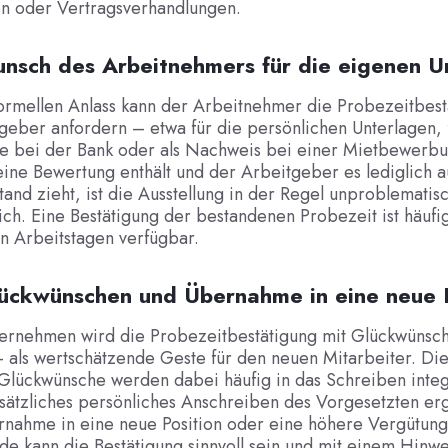
 oder Vertragsverhandlungen.
unsch des Arbeitnehmers für die eigenen U
ormellen Anlass kann der Arbeitnehmer die Probezeitbest
eber anfordern – etwa für die persönlichen Unterlagen, 
ge bei der Bank oder als Nachweis bei einer Mietbewerbu
ine Bewertung enthält und der Arbeitgeber es lediglich 
tand zieht, ist die Ausstellung in der Regel unproblematis
ich. Eine Bestätigung der bestandenen Probezeit ist häufi
n Arbeitstagen verfügbar.
lückwünschen und Übernahme in eine neue 
nternehmen wird die Probezeitbestätigung mit Glückwünsc
 als wertschätzende Geste für den neuen Mitarbeiter. Di
Glückwünsche werden dabei häufig in das Schreiben integ
sätzliches persönliches Anschreiben des Vorgesetzten er
rnahme in eine neue Position oder eine höhere Vergütung
e kann die Bestätigung sinnvoll sein und mit einem Hinwe