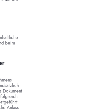
nhaltliche
und beim
er
ehmens
undsätzlich
als Dokument
folgreich
rtgeführt
die Anlass