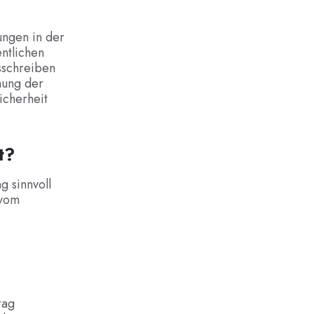
ungen in der
ntlichen
sschreiben
nung der
icherheit
t?
g sinnvoll
 vom
rag