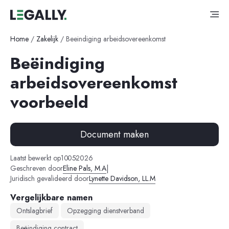
Home
/
Zakelijk
/
Beeindiging arbeidsovereenkomst
Beëindiging
arbeidsovereenkomst
voorbeeld
Document maken
-
-
Laatst bewerkt op
10
05
2026
|
Geschreven door
Eline Pals, M.A
Juridisch gevalideerd door
Lynette Davidson, LL.M
Vergelijkbare namen
Ontslagbrief
Opzegging dienstverband
Beëindiging contract