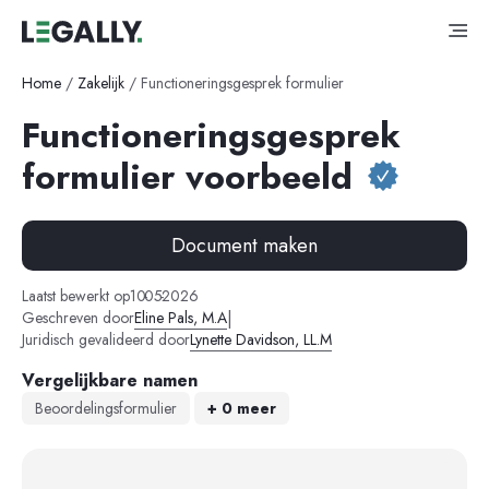
Home
/
Zakelijk
/
Functioneringsgesprek formulier
Functioneringsgesprek
formulier voorbeeld
Document maken
-
-
Laatst bewerkt op
10
05
2026
|
Geschreven door
Eline Pals, M.A
Juridisch gevalideerd door
Lynette Davidson, LL.M
Vergelijkbare namen
Beoordelingsformulier
+ 0 meer