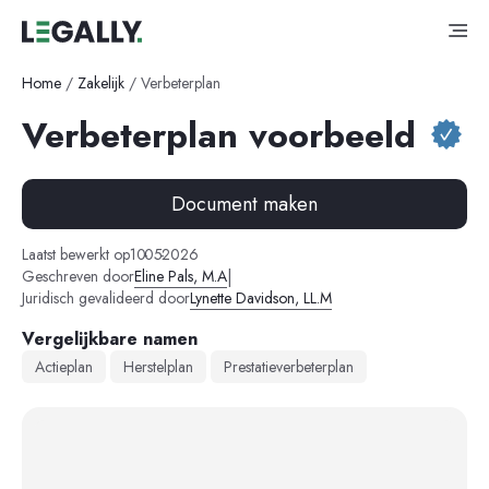
Home
/
Zakelijk
/
Verbeterplan
Verbeterplan voorbeeld
Document maken
-
-
Laatst bewerkt op
10
05
2026
|
Geschreven door
Eline Pals, M.A
Juridisch gevalideerd door
Lynette Davidson, LL.M
Vergelijkbare namen
Actieplan
Herstelplan
Prestatieverbeterplan