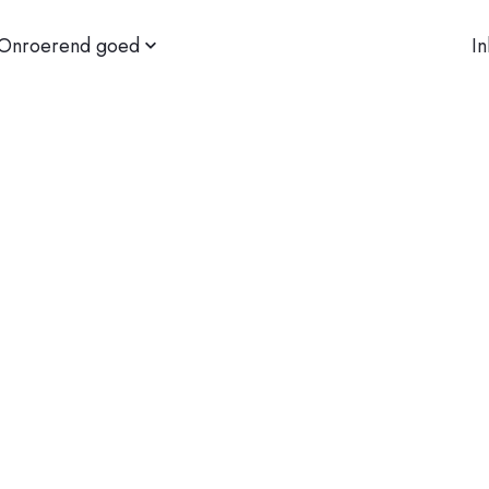
Onroerend goed
I
Familie
Personeel
Zakelijk
Vastgoed