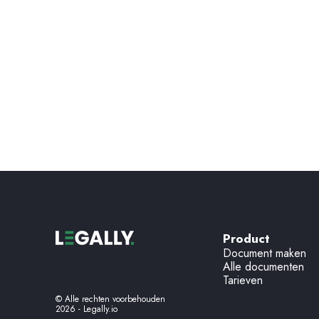
Inzicht in de Wet goed verhuurderschap
/
/
06
18
2025
7
min leest
Product
Document maken
Alle documenten
Tarieven
© Alle rechten voorbehouden
2026
- Legally.io